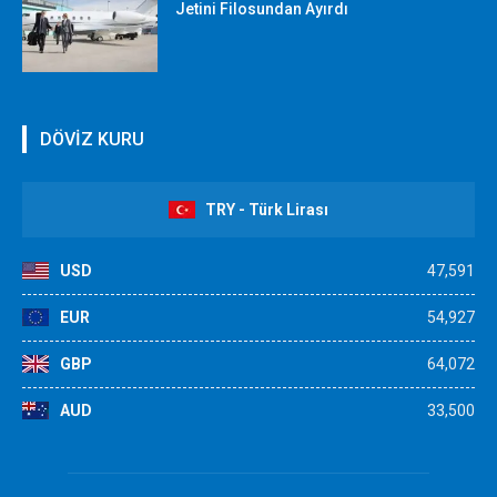
Jetini Filosundan Ayırdı
DÖVİZ KURU
TRY - Türk Lirası
USD
47,591
EUR
54,927
GBP
64,072
AUD
33,500