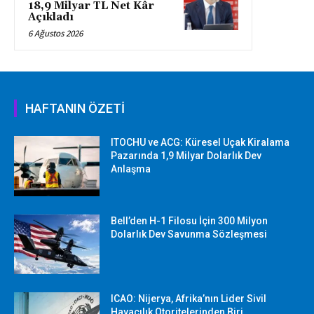
18,9 Milyar TL Net Kâr
Açıkladı
6 Ağustos 2026
HAFTANIN ÖZETİ
ITOCHU ve ACG: Küresel Uçak Kiralama
Pazarında 1,9 Milyar Dolarlık Dev
Anlaşma
Bell’den H-1 Filosu İçin 300 Milyon
Dolarlık Dev Savunma Sözleşmesi
ICAO: Nijerya, Afrika’nın Lider Sivil
Havacılık Otoritelerinden Biri