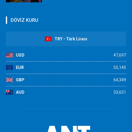
DÖVİZ KURU
TRY - Türk Lirası
USD
47,697
EUR
55,145
GBP
64,349
AUD
33,651