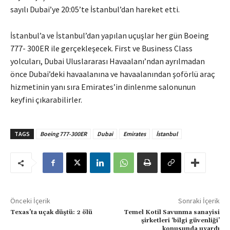
sayılı Dubai’ye 20:05’te İstanbul’dan hareket etti.
İstanbul’a ve İstanbul’dan yapılan uçuşlar her gün Boeing
777- 300ER ile gerçekleşecek. First ve Business Class
yolcuları, Dubai Uluslararası Havaalanı’ndan ayrılmadan
önce Dubai’deki havaalanına ve havaalanından şoförlü araç
hizmetinin yanı sıra Emirates’in dinlenme salonunun
keyfini çıkarabilirler.
TAGS
Boeing 777-300ER
Dubai
Emirates
İstanbul
Önceki İçerik
Sonraki İçerik
Texas’ta uçak düştü: 2 ölü
Temel Kotil Savunma sanayisi
şirketleri ‘bilgi güvenliği’
konusunda uyardı