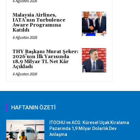
6 Ağustos 2026
Malaysia Airlines,
IATA’nın Turbulence
Aware Programına
Katıldı
6 Ağustos 2026
THY Başkanı Murat Şeker:
2026’nın İlk Yarısında
18,9 Milyar TL Net Kâr
Açıkladı
6 Ağustos 2026
HAFTANIN ÖZETİ
ITOCHU ve ACG: Küresel Uçak Kiralama
Pazarında 1,9 Milyar Dolarlık Dev
Anlaşma