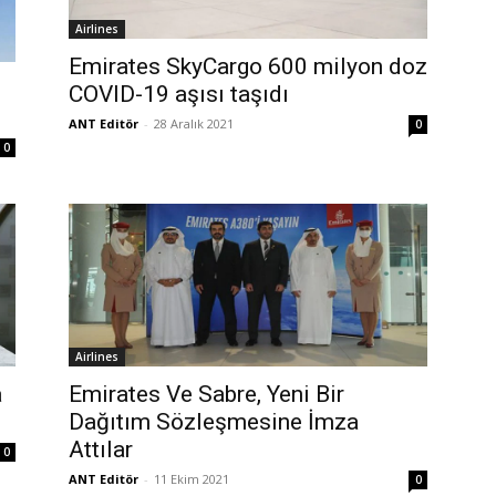
Airlines
Emirates SkyCargo 600 milyon doz
COVID-19 aşısı taşıdı
ANT Editör
-
28 Aralık 2021
0
0
Airlines
a
Emirates Ve Sabre, Yeni Bir
Dağıtım Sözleşmesine İmza
Attılar
0
ANT Editör
-
11 Ekim 2021
0