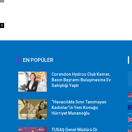
0
EN POPÜLER
Corendon Hydros Club Kemer,
r
Basın Bayramı Buluşmasına Ev
Sahipliği Yaptı
“Havacılıkta Sınır Tanımayan
Kadınlar”ın Yeni Konuğu:
Hürriyet Munanoğlu
TUSAŞ Genel Müdürü Dr.