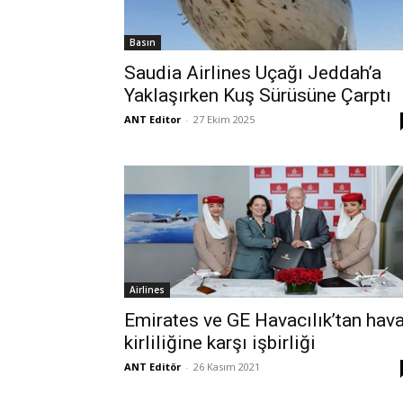
Basın
Saudia Airlines Uçağı Jeddah’a
Yaklaşırken Kuş Sürüsüne Çarptı
ANT Editor
-
27 Ekim 2025
Airlines
Emirates ve GE Havacılık’tan hav
kirliliğine karşı işbirliği
ANT Editör
-
26 Kasım 2021