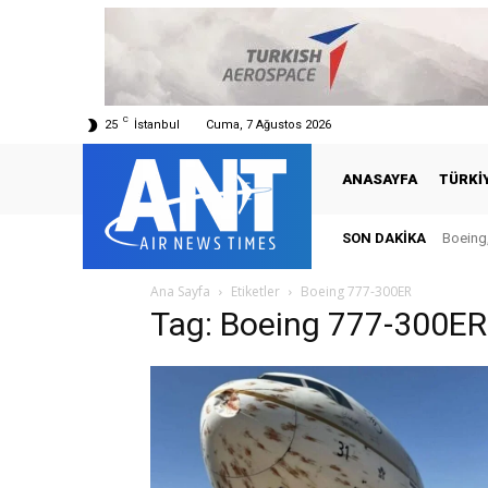
C
25
İstanbul
Cuma, 7 Ağustos 2026
ANASAYFA
TÜRKI
SON DAKIKA
Boeing,
Ana Sayfa
Etiketler
Boeing 777-300ER
Tag: Boeing 777-300ER