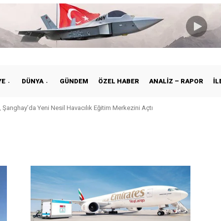
YE
DÜNYA
GÜNDEM
ÖZEL HABER
ANALIZ – RAPOR
İL
 Şanghay’da Yeni Nesil Havacılık Eğitim Merkezini Açtı