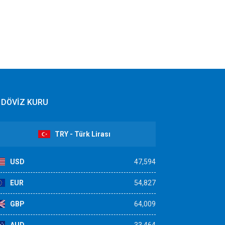
DÖVİZ KURU
TRY - Türk Lirası
USD
47,594
EUR
54,827
GBP
64,009