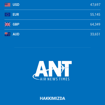
USD
47,697
EUR
55,145
GBP
64,349
AUD
33,651
HAKKIMIZDA