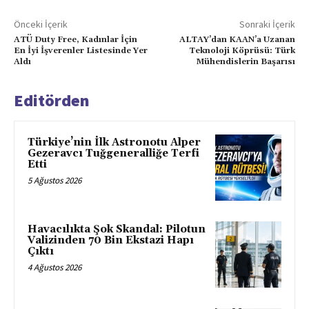
Önceki İçerik
Sonraki İçerik
ATÜ Duty Free, Kadınlar İçin
ALTAY’dan KAAN’a Uzanan
En İyi İşverenler Listesinde Yer
Teknoloji Köprüsü: Türk
Aldı
Mühendislerin Başarısı
Editörden
Türkiye’nin İlk Astronotu Alper
Gezeravcı Tuğgeneralliğe Terfi
Etti
5 Ağustos 2026
Havacılıkta Şok Skandal: Pilotun
Valizinden 70 Bin Ekstazi Hapı
Çıktı
4 Ağustos 2026