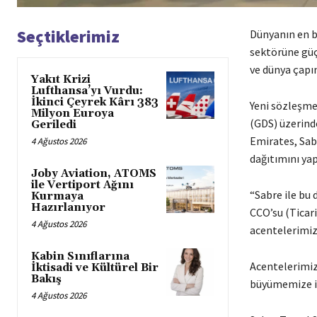
Seçtiklerimiz
Dünyanın en b
sektörüne güç
ve dünya çapın
Yakıt Krizi
Lufthansa’yı Vurdu:
İkinci Çeyrek Kârı 383
Yeni sözleşme 
Milyon Euroya
(GDS) üzerinde
Geriledi
Emirates, Sabr
4 Ağustos 2026
dağıtımını ya
Joby Aviation, ATOMS
ile Vertiport Ağını
“Sabre ile bu
Kurmaya
Hazırlanıyor
CCO’su (Ticari
4 Ağustos 2026
acentelerimiz
Kabin Sınıflarına
Acentelerimiz,
İktisadi ve Kültürel Bir
Bakış
büyümemize i
4 Ağustos 2026