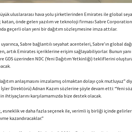
üyük uluslararası hava yolu şirketlerinden Emirates ile global sey
 katan, önde gelen yazılım ve teknoloji firması Sabre Corporation,
da geçerli olan yeni bir dağıtım sözleşmesine imza attılar.
uyarınca, Sabre bağlantılı seyahat acenteleri, Sabre’ın global dağ
n, artık Emirates içeriklerine erişim sağlayabiliyorlar. Bunun yanı 
e GDS üzerinden NDC (Yeni Dağıtım Yetkinliği) tekliflerini oluştur
pacak.
 dağıtım anlaşmasını imzalamış olmaktan dolayı çok mutluyuz” di
 İşler Direktörü) Adnan Kazım sözlerine şöyle devam etti: “Yeni s
in ihtiyaçlarını karşılamamızda bize destek olacak.
 esneklik ve daha fazla seçenek ile, verimli iş birliği içinde gelirle
vme kazandıracaklar.”