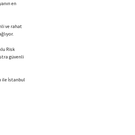
yanın en
li ve rahat
ğlıyor.
klu Risk
stra güvenli
 ile İstanbul