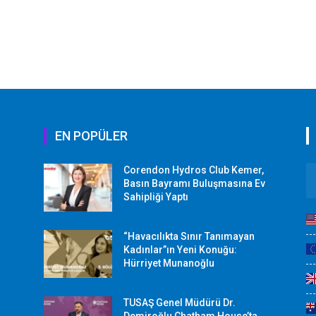
EN POPÜLER
Corendon Hydros Club Kemer,
r
Basın Bayramı Buluşmasına Ev
Sahipliği Yaptı
“Havacılıkta Sınır Tanımayan
Kadınlar”ın Yeni Konuğu:
Hürriyet Munanoğlu
TUSAŞ Genel Müdürü Dr.
Demiroğlu Chatham House’ta