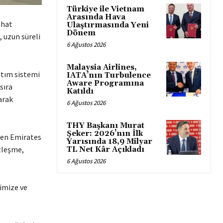
Türkiye ile Vietnam
Arasında Hava
ahat
Ulaştırmasında Yeni
Dönem
 uzun süreli
6 Ağustos 2026
Malaysia Airlines,
ıtım sistemi
IATA’nın Turbulence
Aware Programına
sıra
Katıldı
arak
6 Ağustos 2026
THY Başkanı Murat
Şeker: 2026’nın İlk
yen Emirates
Yarısında 18,9 Milyar
özleşme,
TL Net Kâr Açıkladı
6 Ağustos 2026
rimize ve