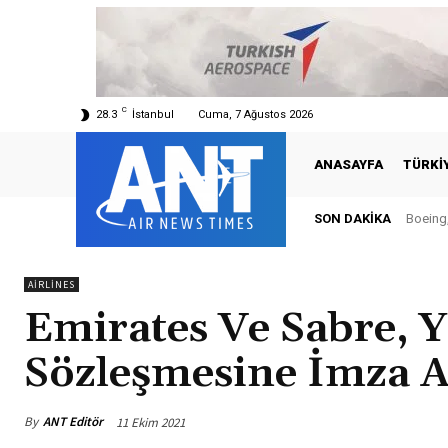
C
28.3
İstanbul
Cuma, 7 Ağustos 2026
ANASAYFA
TÜRKI
SON DAKIKA
Boeing, 
Türki
AIRLINES
Emirates Ve Sabre, Y
Sözleşmesine İmza At
By
ANT Editör
11 Ekim 2021