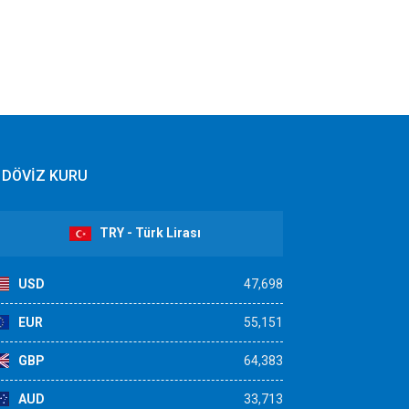
DÖVİZ KURU
TRY - Türk Lirası
USD
47,698
EUR
55,151
GBP
64,383
AUD
33,713