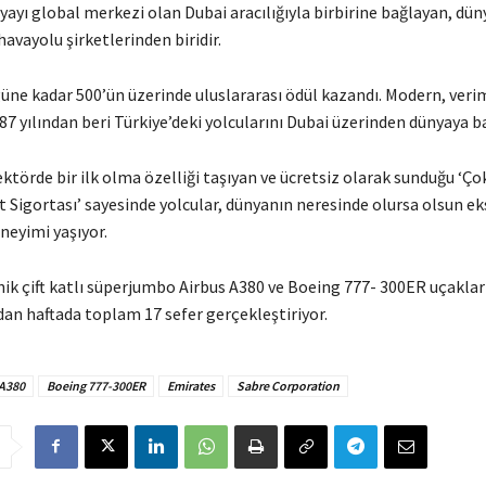
ayı global merkezi olan Dubai aracılığıyla birbirine bağlayan, dün
havayolu şirketlerinden biridir.
üne kadar 500’ün üzerinde uluslararası ödül kazandı. Modern, verim
87 yılından beri Türkiye’deki yolcularını Dubai üzerinden dünyaya ba
ktörde bir ilk olma özelliği taşıyan ve ücretsiz olarak sunduğu ‘Ço
 Sigortası’ sayesinde yolcular, dünyanın neresinde olursa olsun ek
neyimi yaşıyor.
ik çift katlı süperjumbo Airbus A380 ve Boeing 777- 300ER uçakları
an haftada toplam 17 sefer gerçekleştiriyor.
 A380
Boeing 777-300ER
Emirates
Sabre Corporation