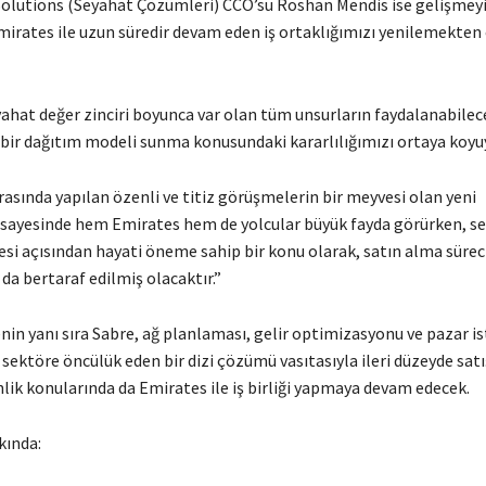
Solutions (Seyahat Çözümleri) CCO’su Roshan Mendis ise gelişmeyi
mirates ile uzun süredir devam eden iş ortaklığımızı yenilemekten
ahat değer zinciri boyunca var olan tüm unsurların faydalanabilec
 bir dağıtım modeli sunma konusundaki kararlılığımızı ortaya koyu
arasında yapılan özenli ve titiz görüşmelerin bir meyvesi olan yeni
ayesinde hem Emirates hem de yolcular büyük fayda görürken, s
si açısından hayati öneme sahip bir konu olarak, satın alma sürec
da bertaraf edilmiş olacaktır.”
in yanı sıra Sabre, ağ planlaması, gelir optimizasyonu ve pazar is
 sektöre öncülük eden bir dizi çözümü vasıtasıyla ileri düzeyde satış
nlik konularında da Emirates ile iş birliği yapmaya devam edecek.
kında: