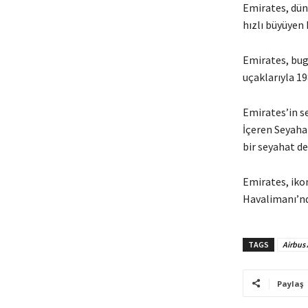
Emirates, düny
hızlı büyüyen 
Emirates, bug
uçaklarıyla 19
Emirates’in se
İçeren Seyahat
bir seyahat de
Emirates, ikon
Havalimanı’nd
TAGS
Airbus
Paylaş