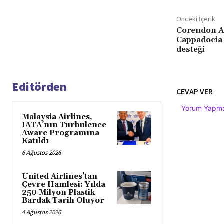
Önceki İçerik
Corendon A
Cappadocia 
desteği
Editörden
CEVAP VER
Yorum Yapmak
Malaysia Airlines,
IATA’nın Turbulence
Aware Programına
Katıldı
6 Ağustos 2026
United Airlines’tan
Çevre Hamlesi: Yılda
250 Milyon Plastik
Bardak Tarih Oluyor
4 Ağustos 2026