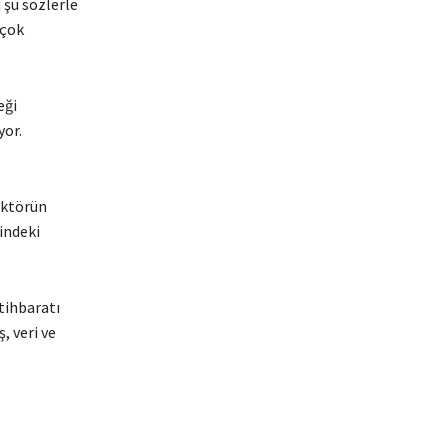
 şu sözlerle
 çok
eği
yor.
ektörün
indeki
tihbaratı
, veri ve