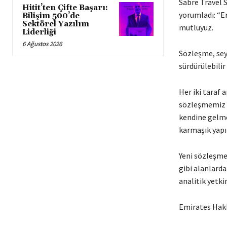
Sabre Travel 
Hitit’ten Çifte Başarı:
yorumladı: “E
Bilişim 500’de
Sektörel Yazılım
mutluyuz.
Liderliği
6 Ağustos 2026
Sözleşme, sey
sürdürülebilir
Her iki taraf 
sözleşmemiz s
kendine gelme
karmaşık yapı 
Yeni sözleşmen
gibi alanlarda
analitik yetki
Emirates Hak