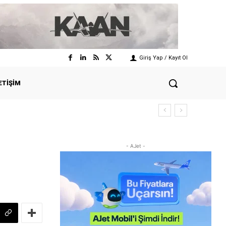
Giriş Yap / Kayıt Ol
ETIŞIM
- AJet -