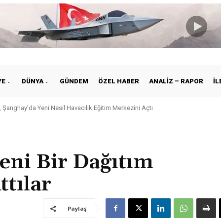
YE
DÜNYA
GÜNDEM
ÖZEL HABER
ANALIZ – RAPOR
İL
Şanghay’da Yeni Nesil Havacılık Eğitim Merkezini Açtı
ye ile Vietnam Arasında Hava Ulaştırmasında Yeni Dönem
eni Bir Dağıtım
tılar
Paylaş