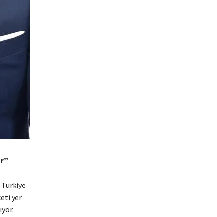
or”
 Türkiye
eti yer
ıyor.