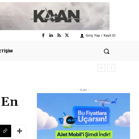
Giriş Yap / Kayıt Ol
ETIŞIM
- AJet -
 En