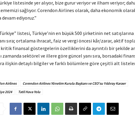
rkiye listesinde yer alıyor, bize gurur veriyor ve ilham veriyor; dah
rlememizi sağlıyor. Corendon Airlines olarak, daha ekonomik olara
 devam ediyoruz.”
ürkiye” listesi, Türkiye’nin en büyük 500 şirketinin net satışlarına
nı sıra; ortalama ihracat, faiz ve vergi öncesi kâr/zarar, aktif top
kritik finansal göstergelerin özelliklerini da ayrıntılı bir şekilde an
 zamanda sektörel ve illere göre güncel yanı sıra, borsadaki finan
 ilişkin detaylı bilgiler ve farklı bölümlere göre çeşitli alt listele
on Airlines
Corendon Airlines Yönetim Kurulu Başkanı ve CEO'su Yıldıray Karaer
iye 2024
Tatil Hava Yolu