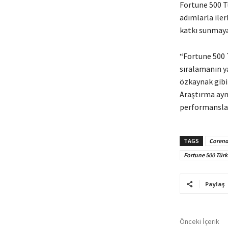
Fortune 500 Tü
adımlarla ile
katkı sunmaya
“Fortune 500 T
sıralamanın ya
özkaynak gibi 
Araştırma aynı
performanslara
TAGS
Corend
Fortune 500 Türk
Paylaş
Önceki İçerik