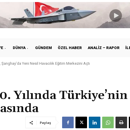
YE
DÜNYA
GÜNDEM
ÖZEL HABER
ANALIZ – RAPOR
İL
nghay’da Yeni Nesil Havacılık Eğitim Merkezini Açtı
e ile Vietnam Arasında Hava Ulaştırmasında Yeni Dönem
0. Yılında Türkiye’nin
rasında
Paylaş