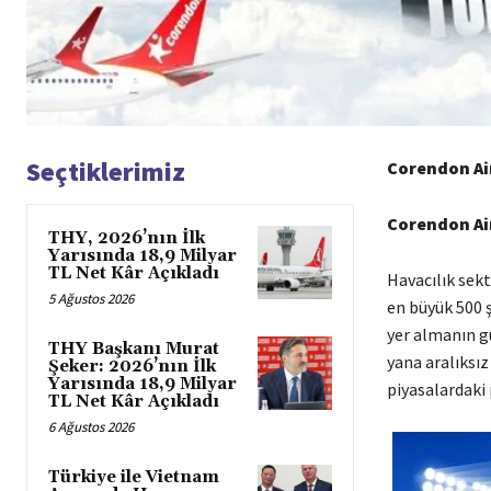
Seçtiklerimiz
Corendon Air
Corendon Air
THY, 2026’nın İlk
Yarısında 18,9 Milyar
TL Net Kâr Açıkladı
Havacılık sek
5 Ağustos 2026
en büyük 500 ş
yer almanın gu
THY Başkanı Murat
yana aralıksız
Şeker: 2026’nın İlk
Yarısında 18,9 Milyar
piyasalardaki
TL Net Kâr Açıkladı
6 Ağustos 2026
Türkiye ile Vietnam