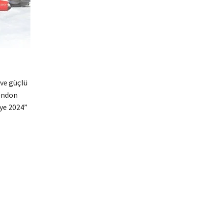
 ve güçlü
endon
iye 2024”