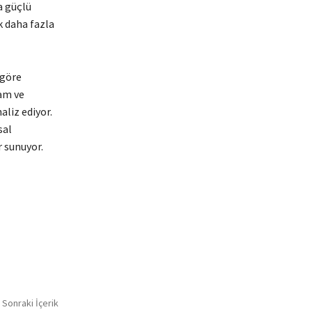
a güçlü
k daha fazla
 göre
lam ve
aliz ediyor.
sal
r sunuyor.
Sonraki İçerik