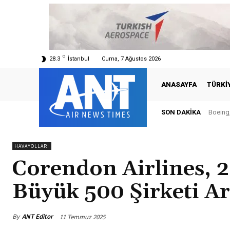
C
28.3
İstanbul
Cuma, 7 Ağustos 2026
ANASAYFA
TÜRKI
SON DAKIKA
Boeing, Şa
Türkiy
HAVAYOLLARI
Corendon Airlines, 2
Büyük 500 Şirketi A
By
ANT Editor
11 Temmuz 2025