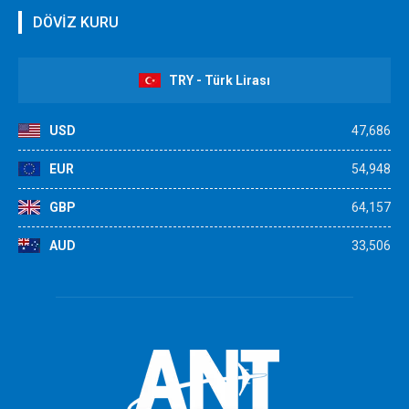
DÖVİZ KURU
TRY - Türk Lirası
USD
47,686
EUR
54,948
GBP
64,157
AUD
33,506