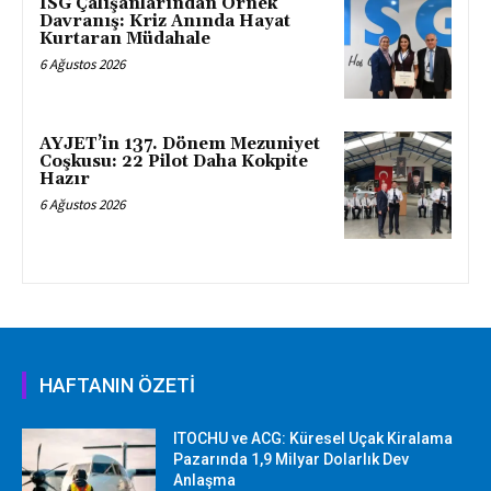
ISG Çalışanlarından Örnek
Davranış: Kriz Anında Hayat
Kurtaran Müdahale
6 Ağustos 2026
AYJET’in 137. Dönem Mezuniyet
Coşkusu: 22 Pilot Daha Kokpite
Hazır
6 Ağustos 2026
HAFTANIN ÖZETİ
ITOCHU ve ACG: Küresel Uçak Kiralama
Pazarında 1,9 Milyar Dolarlık Dev
Anlaşma