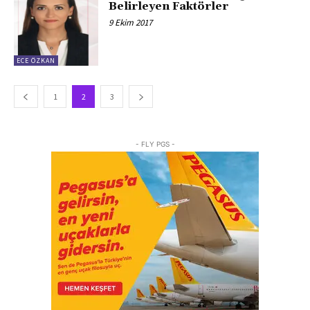
Belirleyen Faktörler
9 Ekim 2017
ECE ÖZKAN
1
2
3
- FLY PGS -