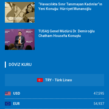
“Havacılıkta Sınır Tanımayan Kadınlar”ın
Yeni Konuğu: Hürriyet Munanoğlu
TUSAŞ Genel Müdürü Dr. Demiroğlu
Chatham House’ta Konuştu
DÖVİZ KURU
TRY - Türk Lirası
USD
47,595
EUR
54,937