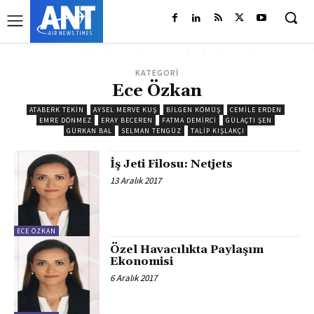
KATEGORİ
Ece Özkan
ATABERK TEKİN
AYSEL MERVE KUŞ
BILGEN KÖMÜŞ
CEMILE ERDEN
EMRE DÖNMEZ
ERAY BECEREN
FATMA DEMIRCI
GÜLAÇTI ŞEN
GÜRKAN BAL
SELMAN TENGÜZ
TALIP KIŞLAKÇI
İş Jeti Filosu: Netjets
13 Aralık 2017
ECE ÖZKAN
Özel Havacılıkta Paylaşım
Ekonomisi
6 Aralık 2017