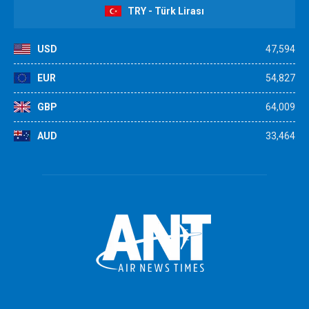
TRY - Türk Lirası
USD
47,594
EUR
54,827
GBP
64,009
AUD
33,464