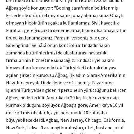
üretmekte olan Universal Kimya’nın Kurucu Genel Müdürü
Ağbaş şöyle konuşuyor: "Boeing tarafından belirlenmiş
kriterlerde ürün üretmiyorsanız, onay alamazsınız. Onaylı
olmayan hiçbir ürün uçakta kullanılamaz. Sivil havacılık
kuralları gereği uçakta deneme amaçlı bile olsa onaysız bir
ürünü kullanamazsınız. Parasını verseniz bile uçak
Boeing’indir ve hâlâ onun kontrolü altındadır. Yakın
zamanda bu ürünlerimizi de uluslararası havacılık
firmalarının hizmetine sunacağız." Endüstriyel bakım
kimyasalları konusunda tek Türk şirketi olarak dünyaya
açılan şirketin kurucusu Ağbaş, ilk adım olarak Amerika’nın
New Jersey eyaletinde depo ve ofis açmış. Pazarlama
işlerini Türkiye’den giden 4 personelin yürüttüğünü belirten
Ağbaş, hedeflerinin Amerika’da 20 kişilik bir uzman ekip
kurmak olduğunu söylüyor. Ağbaş’a göre, Amerika’ya 10 yıl
önce gitmiş olsalardı, aynı personelle 10 kat daha
büyüyebileceklerdi. Ağbaş, New Jersey, Chicago, California,
New York, Teksas’ta sanayi kuruluşları, otel, hastane, okul