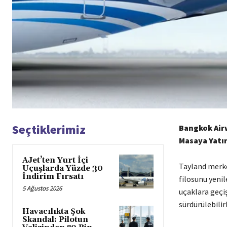
Seçtiklerimiz
Bangkok Airw
Masaya Yatır
AJet’ten Yurt İçi
Tayland merke
Uçuşlarda Yüzde 30
İndirim Fırsatı
filosunu yenil
5 Ağustos 2026
uçaklara geçi
sürdürülebilir
Havacılıkta Şok
Skandal: Pilotun