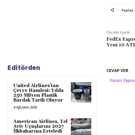
Paylaş
Önceki İçerik
FedEx Expre
Yeni 10 ATR
Editörden
CEVAP VER
Yorum Yapmak
United Airlines’tan
Çevre Hamlesi: Yılda
250 Milyon Plastik
Bardak Tarih Oluyor
4 Ağustos 2026
American Airlines, Tel
Aviv Uçuşlarını 2027
İlkbaharına Erteledi