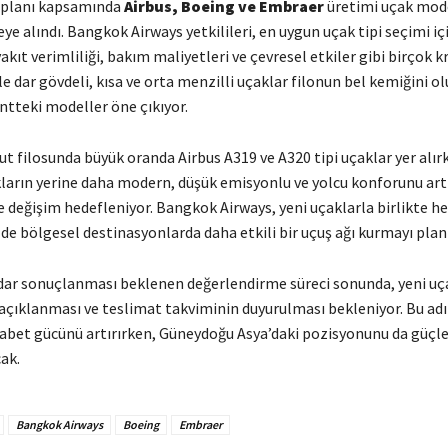
 planı kapsamında
Airbus, Boeing ve Embraer
üretimi uçak mode
e alındı. Bangkok Airways yetkilileri, en uygun uçak tipi seçimi iç
kıt verimliliği, bakım maliyetleri ve çevresel etkiler gibi birçok kr
kle dar gövdeli, kısa ve orta menzilli uçaklar filonun bel kemiğini o
ntteki modeller öne çıkıyor.
t filosunda büyük oranda Airbus A319 ve A320 tipi uçaklar yer alır
ların yerine daha modern, düşük emisyonlu ve yolcu konforunu art
e değişim hedefleniyor. Bangkok Airways, yeni uçaklarla birlikte h
e bölgesel destinasyonlarda daha etkili bir uçuş ağı kurmayı planl
adar sonuçlanması beklenen değerlendirme süreci sonunda, yeni uç
n açıklanması ve teslimat takviminin duyurulması bekleniyor. Bu a
kabet gücünü artırırken, Güneydoğu Asya’daki pozisyonunu da güç
ak.
Bangkok Airways
Boeing
Embraer