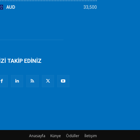
AUD
33,500
İZİ TAKİP EDİNİZ
Anasayfa
Künye
Ödüller
İletişim