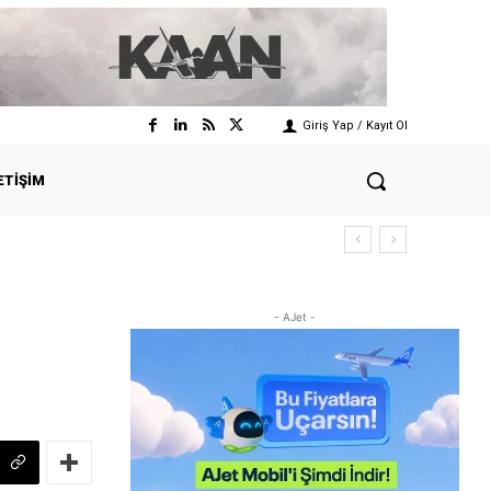
Giriş Yap / Kayıt Ol
ETIŞIM
- AJet -