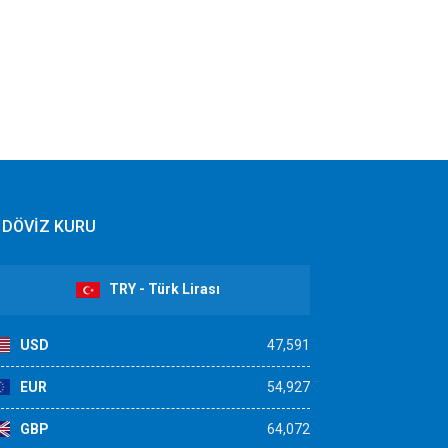
DÖVİZ KURU
TRY - Türk Lirası
USD
47,591
EUR
54,927
GBP
64,072