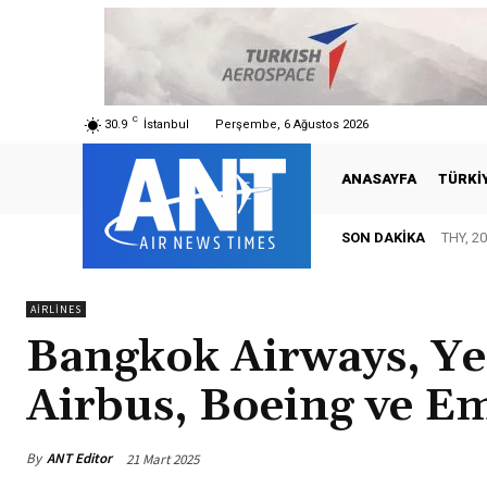
C
30.9
İstanbul
Perşembe, 6 Ağustos 2026
ANASAYFA
TÜRKI
SON DAKIKA
THY, 20
AIRLINES
Bangkok Airways, Ye
Airbus, Boeing ve E
By
ANT Editor
21 Mart 2025