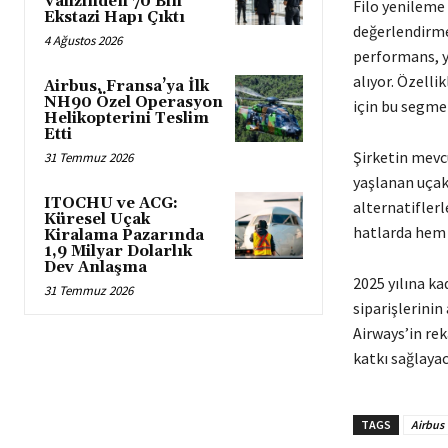
Valizinden 70 Bin
Filo yenileme
Ekstazi Hapı Çıktı
değerlendirmey
4 Ağustos 2026
performans, ya
alıyor. Özelli
Airbus, Fransa’ya İlk
NH90 Özel Operasyon
için bu segme
Helikopterini Teslim
Etti
Şirketin mevcu
31 Temmuz 2026
yaşlanan uçak
ITOCHU ve ACG:
alternatiflerl
Küresel Uçak
hatlarda hem d
Kiralama Pazarında
1,9 Milyar Dolarlık
Dev Anlaşma
2025 yılına k
31 Temmuz 2026
siparişlerini
Airways’in re
katkı sağlayac
TAGS
Airbus