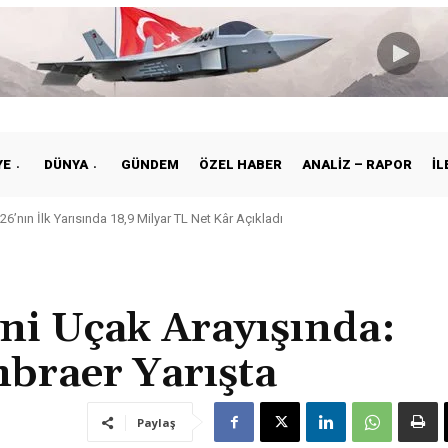
YE
DÜNYA
GÜNDEM
ÖZEL HABER
ANALIZ – RAPOR
İL
26’nın İlk Yarısında 18,9 Milyar TL Net Kâr Açıkladı
ni Uçak Arayışında:
mbraer Yarışta
Paylaş