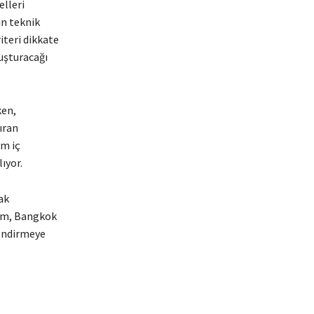
lleri
in teknik
iteri dikkate
luşturacağı
ken,
ıran
em iç
ıyor.
ak
dım, Bangkok
lendirmeye