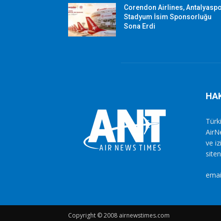
Corendon Airlines, Antalyasp
Stadyum İsim Sponsorluğu
Sona Erdi
HA
Türki
AirN
ve i
siten
emai
Copyright © 2008 airnewstimes.com