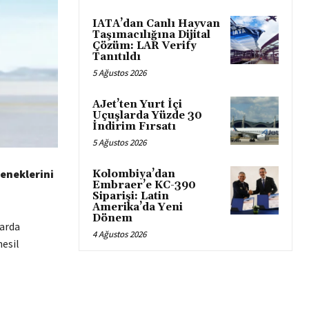
IATA’dan Canlı Hayvan
Taşımacılığına Dijital
Çözüm: LAR Verify
Tanıtıldı
5 Ağustos 2026
AJet’ten Yurt İçi
Uçuşlarda Yüzde 30
İndirim Fırsatı
5 Ağustos 2026
eneklerini
Kolombiya’dan
Embraer’e KC-390
Siparişi: Latin
Amerika’da Yeni
Dönem
larda
4 Ağustos 2026
nesil