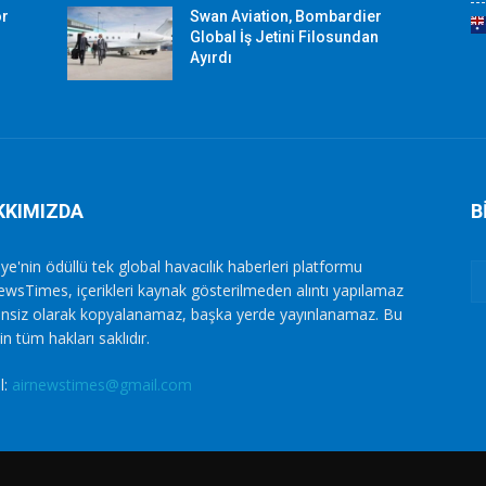
or
Swan Aviation, Bombardier
Global İş Jetini Filosundan
Ayırdı
KKIMIZDA
B
ye'nin ödüllü tek global havacılık haberleri platformu
ewsTimes, içerikleri kaynak gösterilmeden alıntı yapılamaz
zinsiz olarak kopyalanamaz, başka yerde yayınlanamaz. Bu
in tüm hakları saklıdır.
l:
airnewstimes@gmail.com