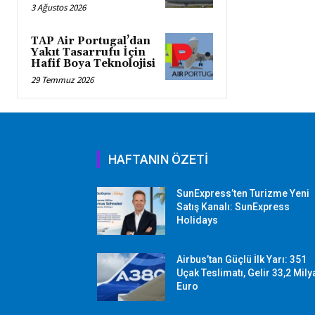
3 Ağustos 2026
TAP Air Portugal’dan
Yakıt Tasarrufu İçin
Hafif Boya Teknolojisi
29 Temmuz 2026
HAFTANIN ÖZETİ
SunExpress’ten Turizme Yeni
Satış Kanalı: SunExpress
Holidays
Airbus’tan Güçlü İlk Yarı: 351
Uçak Teslimatı, Gelir 33,2 Mily
Euro