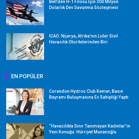
Bell’den H-1 Filosu İçin 300 Milyon
Dolarlık Dev Savunma Sözleşmesi
ICAO: Nijerya, Afrika’nın Lider Sivil
Havacılık Otoritelerinden Biri
EN POPÜLER
Corendon Hydros Club Kemer, Basın
Bayramı Buluşmasına Ev Sahipliği Yaptı
“Havacılıkta Sınır Tanımayan Kadınlar”ın
Yeni Konuğu: Hürriyet Munanoğlu