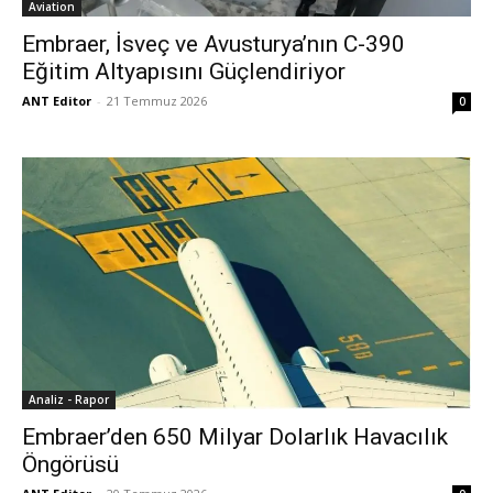
Aviation
Embraer, İsveç ve Avusturya’nın C-390
Eğitim Altyapısını Güçlendiriyor
ANT Editor
-
21 Temmuz 2026
0
Analiz - Rapor
Embraer’den 650 Milyar Dolarlık Havacılık
Öngörüsü