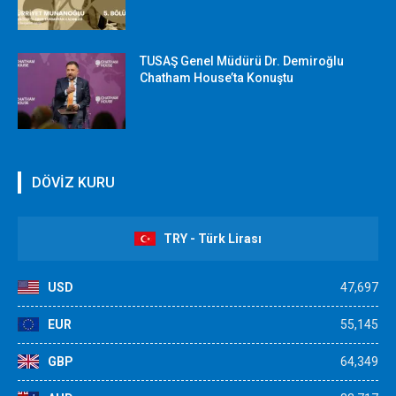
TUSAŞ Genel Müdürü Dr. Demiroğlu
Chatham House’ta Konuştu
DÖVİZ KURU
TRY - Türk Lirası
USD
47,697
EUR
55,145
GBP
64,349