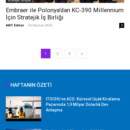
Stratejik Girişim
Embraer ile Polonya’dan KC-390 Millennium
İçin Stratejik İş Birliği
ANT Editor
-
26 Haziran 2026
0
1
2
3
HAFTANIN ÖZETİ
ITOCHU ve ACG: Küresel Uçak Kiralama
Pazarında 1,9 Milyar Dolarlık Dev
Anlaşma