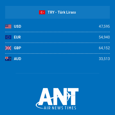
TRY - Türk Lirası
USD
47,595
EUR
54,940
GBP
64,152
AUD
33,513