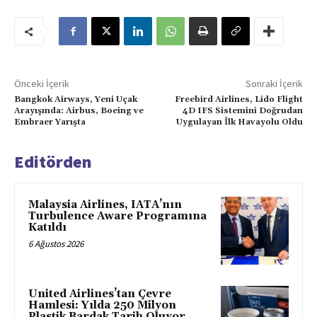
Önceki İçerik
Sonraki İçerik
Bangkok Airways, Yeni Uçak
Freebird Airlines, Lido Flight
Arayışında: Airbus, Boeing ve
4D IFS Sistemini Doğrudan
Embraer Yarışta
Uygulayan İlk Havayolu Oldu
Editörden
Malaysia Airlines, IATA’nın
Turbulence Aware Programına
Katıldı
6 Ağustos 2026
United Airlines’tan Çevre
Hamlesi: Yılda 250 Milyon
Plastik Bardak Tarih Oluyor