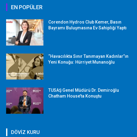
EN POPÜLER
Corendon Hydros Club Kemer, Basın
Bayramı Buluşmasına Ev Sahipliği Yaptı
“Havacılıkta Sınır Tanımayan Kadınlar”ın
Yeni Konuğu: Hürriyet Munanoğlu
TUSAŞ Genel Müdürü Dr. Demiroğlu
Chatham House’ta Konuştu
DÖVİZ KURU