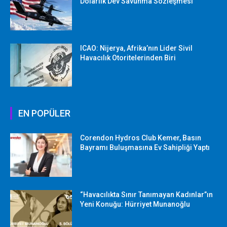
Dolarlık Dev Savunma Sözleşmesi
ICAO: Nijerya, Afrika’nın Lider Sivil
Havacılık Otoritelerinden Biri
EN POPÜLER
Corendon Hydros Club Kemer, Basın
Bayramı Buluşmasına Ev Sahipliği Yaptı
“Havacılıkta Sınır Tanımayan Kadınlar”ın
Yeni Konuğu: Hürriyet Munanoğlu