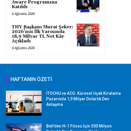
Aware Programına
Katıldı
6 Ağustos 2026
THY Başkanı Murat Şeker:
2026’nın İlk Yarısında
18,9 Milyar TL Net Kâr
Açıkladı
6 Ağustos 2026
HAFTANIN ÖZETİ
ITOCHU ve ACG: Küresel Uçak Kiralama
Pazarında 1,9 Milyar Dolarlık Dev
Anlaşma
Bell’den H-1 Filosu İçin 300 Milyon