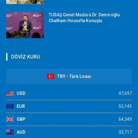
TUSAŞ Genel Müdürü Dr. Demiroğlu
Chatham House’ta Konuştu
DÖVİZ KURU
TRY - Türk Lirası
USD
47,697
EUR
55,145
GBP
64,349
AUD
33,717