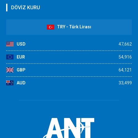
DÖVİZ KURU
TRY - Türk Lirası
USD
47,662
EUR
54,916
GBP
64,121
AUD
33,499