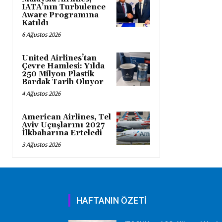
IATA’nın Turbulence
Aware Programına
Katıldı
6 Ağustos 2026
United Airlines’tan
Çevre Hamlesi: Yılda
250 Milyon Plastik
Bardak Tarih Oluyor
4 Ağustos 2026
American Airlines, Tel
Aviv Uçuşlarını 2027
İlkbaharına Erteledi
3 Ağustos 2026
HAFTANIN ÖZETİ