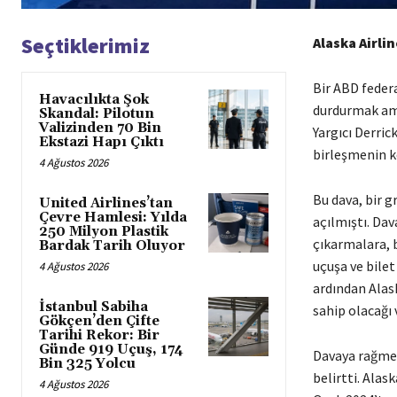
Seçtiklerimiz
Alaska Airli
Bir ABD federa
Havacılıkta Şok
durdurmak ama
Skandal: Pilotun
Valizinden 70 Bin
Yargıcı Derric
Ekstazi Hapı Çıktı
birleşmenin ke
4 Ağustos 2026
Bu dava, bir g
United Airlines’tan
Çevre Hamlesi: Yılda
açılmıştı. Dav
250 Milyon Plastik
çıkarmalara, 
Bardak Tarih Oluyor
uçuşa ve bilet
4 Ağustos 2026
ardından Alas
İstanbul Sabiha
sahip olacağı 
Gökçen’den Çifte
Tarihi Rekor: Bir
Günde 919 Uçuş, 174
Davaya rağmen
Bin 325 Yolcu
belirtti. Alas
4 Ağustos 2026