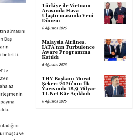
Türkiye ile Vietnam
Arasında Hava
Ulaştırmasında Yeni
Dönem
6 Ağustos 2026
atın almasını
in Baş
Malaysia Airlines,
arın
IATA’nın Turbulence
Aware Programına
 belirtti.
Katıldı
6 Ağustos 2026
4’te
işten
THY Başkanı Murat
Şeker: 2026’nın İlk
daha az
Yarısında 18,9 Milyar
birleşmenin
TL Net Kâr Açıkladı
 payına
6 Ağustos 2026
üldü.
nladığını
uyurmuştu ve