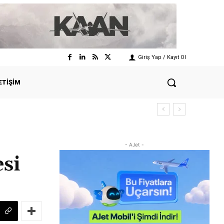
Giriş Yap / Kayıt Ol
ETIŞIM
- AJet -
si