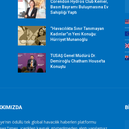
Corendon Hydros Club Kemer,
r
Basın Bayramı Buluşmasına Ev
Sahipliği Yaptı
“Havacılıkta Sınır Tanımayan
Kadınlar”ın Yeni Konuğu:
Hürriyet Munanoğlu
TUSAŞ Genel Müdürü Dr.
Demiroğlu Chatham House’ta
Konuştu
KKIMIZDA
B
ye'nin ödüllü tek global havacılık haberleri platformu
ewsTimes, içerikleri kaynak gösterilmeden alıntı yapılamaz