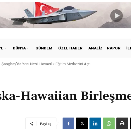
YE
DÜNYA
GÜNDEM
ÖZEL HABER
ANALIZ – RAPOR
İL
 Şanghay’da Yeni Nesil Havacılık Eğitim Merkezini Açtı
ka-Hawaiian Birleşme
Paylaş