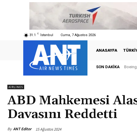
C
31.1
İstanbul
Cuma, 7 Ağustos 2026
ANASAYFA
TÜRKI
SON DAKIKA
Boeing,
AIRLINES
ABD Mahkemesi Alas
Davasını Reddetti
By
ANT Editor
15 Ağustos 2024