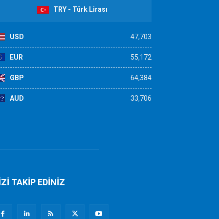
TRY - Türk Lirası
USD
47,703
EUR
55,172
GBP
64,384
AUD
33,706
İZİ TAKİP EDİNİZ