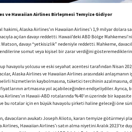
nes ve Hawaiian Airlines Birleşmesi Temyize Gidiyor
l hakimi, Alaska Airlines’ın Hawaiian Airlines’ı 1,9 milyar dolara s
cıyla açılan davayı reddetti. Hawaii’deki ABD Bölge Mahkemesi’n
k Watson, davayı “yetkisizlik” nedeniyle reddetti. Mahkeme, davacıl
ndilerine somut veya kişisel bir zarar verdiğini gösteremediklerini
rup havayolu yolcusu ve eski seyahat acentesi tarafından Nisan 202
acılar, Alaska Airlines ve Hawaiian Airlines arasındaki anlaşmanın 
belirli hizmetlerin kaybolmasına, tüketici tercihinin azalmasına, 
 fiyatlarının artmasına yol açabileceğinden endişeliydiler. Ayrıca, 
ka Airlines’ın Hawaii-ABD rotalarında %40’ın üzerinde bir kapasite
ve bu rotalar için en büyük havayolu şirketi haline geleceği öne sür
, davacıların avukatı Joseph Alioto, kararı temyize götürmeyi pla
ka Airlines, Hawaiian Airlines’ı satın alma niyetini Aralık 2023’te d