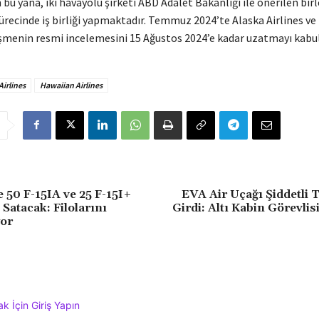
bu yana, iki havayolu şirketi ABD Adalet Bakanlığı ile önerilen bi
ürecinde iş birliği yapmaktadır. Temmuz 2024’te Alaska Airlines ve
eşmenin resmi incelemesini 15 Ağustos 2024’e kadar uzatmayı kabul
Airlines
Hawaiian Airlines
e 50 F-15IA ve 25 F-15I+
EVA Air Uçağı Şiddetli 
Satacak: Filolarını
Girdi: Altı Kabin Görevlis
yor
 İçin Giriş Yapın