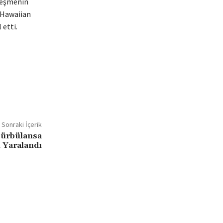
rleşmenin
 Hawaiian
 etti.
Sonraki İçerik
Türbülansa
i Yaralandı