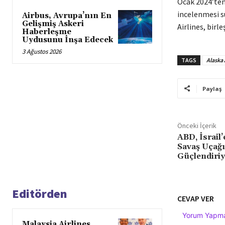
Ocak 2024’ten 
incelenmesi s
Airbus, Avrupa’nın En
Gelişmiş Askeri
Airlines, birl
Haberleşme
Uydusunu İnşa Edecek
3 Ağustos 2026
TAGS
Alaska 
Paylaş
Önceki İçerik
ABD, İsrail’
Savaş Uçağı 
Güçlendiri
Editörden
CEVAP VER
Yorum Yapmak
Malaysia Airlines,