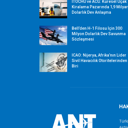
ITOCHU ve ACG: Küresel Uçak
Kiralama Pazarında 1,9 Milya
Dolarlık Dev Anlaşma
Bell’den H-1 Filosu İçin 300
Milyon Dolarlık Dev Savunma
Sözleşmesi
ICAO: Nijerya, Afrika’nın Lider
Sivil Havacılık Otoritelerinden
Biri
HA
Türki
AirN