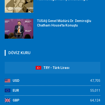
TUSAŞ Genel Müdürü Dr. Demiroğlu
Chatham House’ta Konuştu
DÖVİZ KURU
TRY - Türk Lirası
USD
47,705
EUR
55,011
GBP
64,124