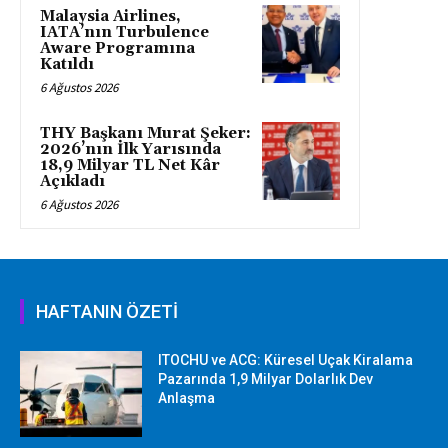
Malaysia Airlines,
IATA’nın Turbulence
Aware Programına
Katıldı
6 Ağustos 2026
THY Başkanı Murat Şeker:
2026’nın İlk Yarısında
18,9 Milyar TL Net Kâr
Açıkladı
6 Ağustos 2026
HAFTANIN ÖZETİ
ITOCHU ve ACG: Küresel Uçak Kiralama
Pazarında 1,9 Milyar Dolarlık Dev
Anlaşma