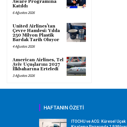
Aware Programına
Katıldı
6 Ağustos 2026
United Airlines’tan
Çevre Hamlesi: Yılda
250 Milyon Plastik
Bardak Tarih Oluyor
4 Ağustos 2026
American Airlines, Tel
Aviv Uçuşlarını 2027
İlkbaharına Erteledi
3 Ağustos 2026
HAFTANIN ÖZETİ
ITOCHU ve ACG: Küresel Uçak
Kiralama Pazarında 1,9 Milya