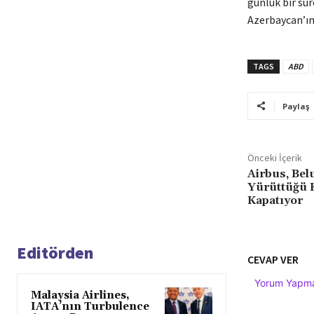
günlük bir sür
Azerbaycan’ın 
TAGS
ABD
Paylaş
Önceki İçerik
Airbus, Bel
Yürüttüğü 
Kapatıyor
Editörden
CEVAP VER
Yorum Yapmak
Malaysia Airlines,
IATA’nın Turbulence