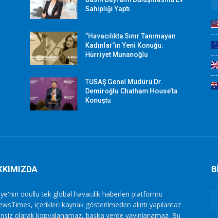
Sahipliği Yaptı
“Havacılıkta Sınır Tanımayan
Kadınlar”ın Yeni Konuğu:
Hürriyet Munanoğlu
TUSAŞ Genel Müdürü Dr.
Demiroğlu Chatham House’ta
Konuştu
KKIMIZDA
B
ye'nin ödüllü tek global havacılık haberleri platformu
ewsTimes, içerikleri kaynak gösterilmeden alıntı yapılamaz
zinsiz olarak kopyalanamaz, başka yerde yayınlanamaz. Bu