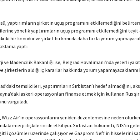
sü, yaptırımların şirketin uçuş programını etkilemediğini belirtere
ilerine yönelik yaptırımların uçuş programını etkilemediğini teyit 
ukuki bir konudur ve şirket bu konuda daha fazla yorum yapmayacak
çıklama yaptı.
ji ve Madencilik Bakanlığı ise, Belgrad Havalimanı’nda yeterli yakı
 şirketlerin aldığı iç kararlar hakkında yorum yapamayacaklarını b
d’daki temsilcileri, yaptırımların Sırbistan’ı hedef almadığını, ak
rayna’daki askeri operasyonları finanse etmek için kullanan Rus şi
unu vurguladı.
, Wizz Air’in operasyonlarını yeniden düzenlemesine neden olurken
ndaki enerji ilişkilerini de etkiliyor. Sırbistan hükümeti, NIS’in gele
tli çözümler üzerinde çalışıyor ve Gazprom Neft’in hisselerini sa