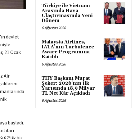
Türkiye ile Vietnam
Arasında Hava
Ulaştırmasında Yeni
Dönem
6 Ağustos 2026
’ın devlet
Malaysia Airlines,
niyle
IATA’nın Turbulence
r, 21 Ocak
Aware Programına
Katıldı
6 Ağustos 2026
z Air
THY Başkanı Murat
çaklarını
Şeker: 2026’nın İlk
Yarısında 18,9 Milyar
imanlarında
TL Net Kâr Açıkladı
knik
6 Ağustos 2026
aya başladı.
ntıları
,87’lik bir