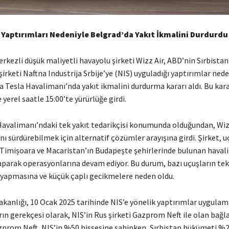
D Yaptırımları Nedeniyle Belgrad’da Yakıt İkmalini Durdurdu
kezli düşük maliyetli havayolu şirketi Wizz Air, ABD’nin Sırbistan
şirketi Naftna Industrija Srbije’ye (NIS) uyguladığı yaptırımlar nede
 Tesla Havalimanı’nda yakıt ikmalini durdurma kararı aldı. Bu kara
 yerel saatle 15:00’te yürürlüğe girdi.
Havalimanı’ndaki tek yakıt tedarikçisi konumunda olduğundan, Wiz
ı sürdürebilmek için alternatif çözümler arayışına girdi. Şirket, u
imișoara ve Macaristan’ın Budapeşte şehirlerinde bulunan haval
yaparak operasyonlarına devam ediyor. Bu durum, bazı uçuşların te
yapmasına ve küçük çaplı gecikmelere neden oldu.
kanlığı, 10 Ocak 2025 tarihinde NIS’e yönelik yaptırımlar uygulam
ın gerekçesi olarak, NIS’in Rus şirketi Gazprom Neft ile olan bağla
azprom Neft, NIS’in %50 hissesine sahipken, Sırbistan hükümeti %29