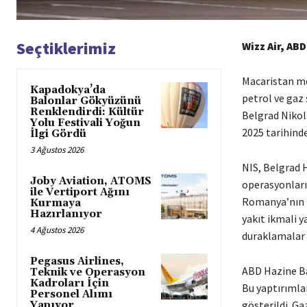
Seçtiklerimiz
Wizz Air, AB
Macaristan mer
Kapadokya’da
petrol ve gaz 
Balonlar Gökyüzünü
Renklendirdi: Kültür
Belgrad Nikola
Yolu Festivali Yoğun
2025 tarihinde
İlgi Gördü
3 Ağustos 2026
NIS, Belgrad 
Joby Aviation, ATOMS
operasyonların
ile Vertiport Ağını
Romanya’nın T
Kurmaya
Hazırlanıyor
yakıt ikmali 
4 Ağustos 2026
duraklamalar 
Pegasus Airlines,
ABD Hazine Ba
Teknik ve Operasyon
Kadroları İçin
Bu yaptırımlar
Personel Alımı
gösterildi. G
Yapıyor