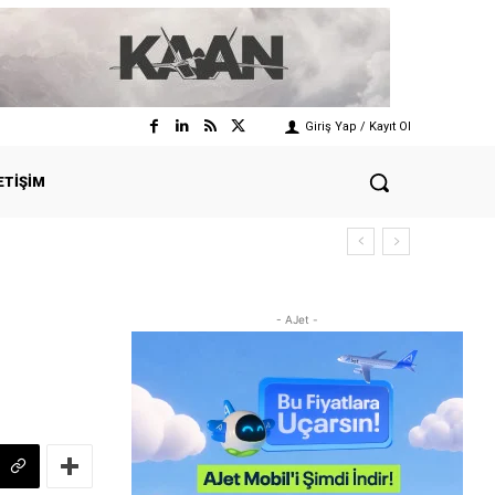
Giriş Yap / Kayıt Ol
ETIŞIM
- AJet -