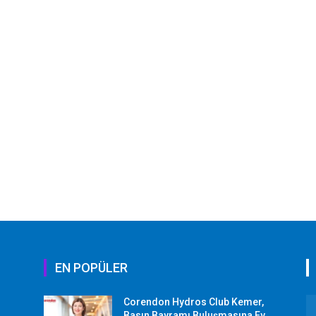
EN POPÜLER
Corendon Hydros Club Kemer,
r
Basın Bayramı Buluşmasına Ev