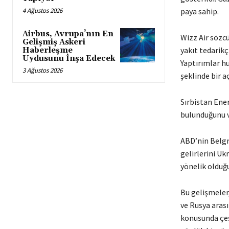
4 Ağustos 2026
paya sahip.
Airbus, Avrupa’nın En
Wizz Air sözcü
Gelişmiş Askeri
yakıt tedarikç
Haberleşme
Uydusunu İnşa Edecek
Yaptırımlar h
3 Ağustos 2026
şeklinde bir a
Sırbistan Ener
bulunduğunu ve
ABD’nin Belgra
gelirlerini Uk
yönelik olduğ
Bu gelişmeler
ve Rusya arası
konusunda çeşi