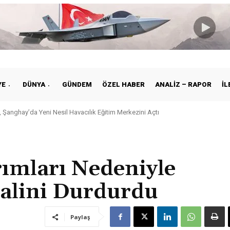
YE
DÜNYA
GÜNDEM
ÖZEL HABER
ANALIZ – RAPOR
İL
 Şanghay’da Yeni Nesil Havacılık Eğitim Merkezini Açtı
rımları Nedeniyle
malini Durdurdu
Paylaş