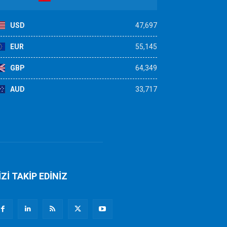
USD
47,697
EUR
55,145
GBP
64,349
AUD
33,717
İZİ TAKİP EDİNİZ