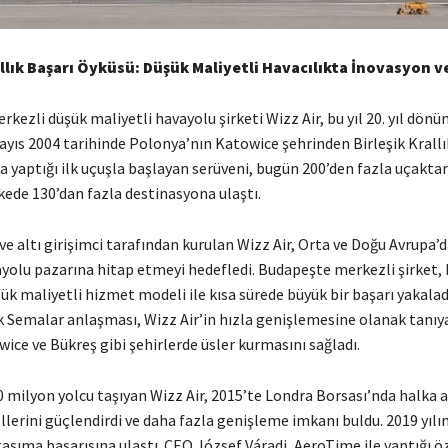
Yıllık Başarı Öyküsü: Düşük Maliyetli Havacılıkta İnovasyon
kezli düşük maliyetli havayolu şirketi Wizz Air, bu yıl 20. yıl dön
ayıs 2004 tarihinde Polonya’nın Katowice şehrinden Birleşik Krallı
 yaptığı ilk uçuşla başlayan serüveni, bugün 200’den fazla uçaktan
lkede 130’dan fazla destinasyona ulaştı.
ve altı girişimci tarafından kurulan Wizz Air, Orta ve Doğu Avrupa’
ayolu pazarına hitap etmeyi hedefledi. Budapeşte merkezli şirket,
şük maliyetli hizmet modeli ile kısa sürede büyük bir başarı yakalad
ık Semalar anlaşması, Wizz Air’in hızla genişlemesine olanak tanıy
ice ve Bükreş gibi şehirlerde üsler kurmasını sağladı.
0 milyon yolcu taşıyan Wizz Air, 2015’te Londra Borsası’nda halka a
lerini güçlendirdi ve daha fazla genişleme imkanı buldu. 2019 yılı
aşıma başarısına ulaştı. CEO József Váradi, AeroTime ile yaptığı ö