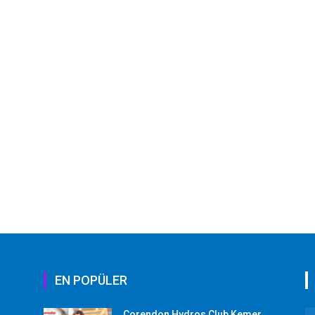
EN POPÜLER
Corendon Hydros Club Kemer,