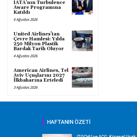
IATA’nın Turbulence
Aware Programına
Katıldı
6 Ağustos 2026
United Airlines’tan
Çevre Hamlesi: Yılda
250 Milyon Plastik
Bardak Tarih Oluyor
4 Ağustos 2026
American Airlines, Tel
Aviv Uçuşlarını 2027
İlkbaharına Erteledi
3 Ağustos 2026
HAFTANIN ÖZETİ
ITOCHU ve ACG: Küresel Uçak