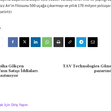
zz Air’in filosunu 500 uçağa çıkarmayı ve yıllık 170 milyon yolcuya
belirtti
r
abiha Gökçen
TAV Technologies Gün
nın Satışı İddiaları
pazarın
nsıtmıyor
 İçin Giriş Yapın