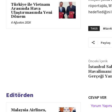
Türkiye ile Vietnam
röportajda, Wi
Arasında Hava
hedeflediğini 
Ulaştırmasında Yeni
Dönem
6 Ağustos 2026
TAGS
Wizz Ai
Paylaş
Önceki İçerik
İstanbul S
Havalimanı’
Gerçeği Ya
Editörden
CEVAP VER
Yorum Yapmak
Malaysia Airlines,