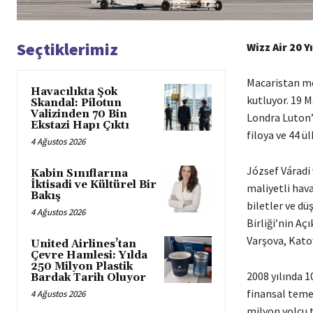
Seçtiklerimiz
Wizz Air 20 
Macaristan mer
Havacılıkta Şok
kutluyor. 19 M
Skandal: Pilotun
Valizinden 70 Bin
Londra Luton’a
Ekstazi Hapı Çıktı
filoya ve 44 ü
4 Ağustos 2026
József Váradi 
Kabin Sınıflarına
İktisadi ve Kültürel Bir
maliyetli hav
Bakış
biletler ve dü
4 Ağustos 2026
Birliği’nin Aç
Varşova, Katow
United Airlines’tan
Çevre Hamlesi: Yılda
250 Milyon Plastik
2008 yılında 1
Bardak Tarih Oluyor
finansal temel
4 Ağustos 2026
milyon yolcu t