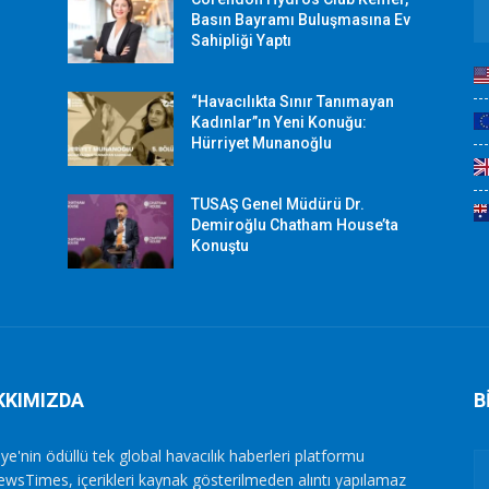
r
Basın Bayramı Buluşmasına Ev
Sahipliği Yaptı
“Havacılıkta Sınır Tanımayan
Kadınlar”ın Yeni Konuğu:
Hürriyet Munanoğlu
TUSAŞ Genel Müdürü Dr.
Demiroğlu Chatham House’ta
Konuştu
KKIMIZDA
B
ye'nin ödüllü tek global havacılık haberleri platformu
ewsTimes, içerikleri kaynak gösterilmeden alıntı yapılamaz