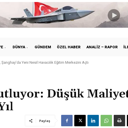
YE
DÜNYA
GÜNDEM
ÖZEL HABER
ANALIZ – RAPOR
İL
 Şanghay’da Yeni Nesil Havacılık Eğitim Merkezini Açtı
utluyor: Düşük Maliyet
Yıl
Paylaş