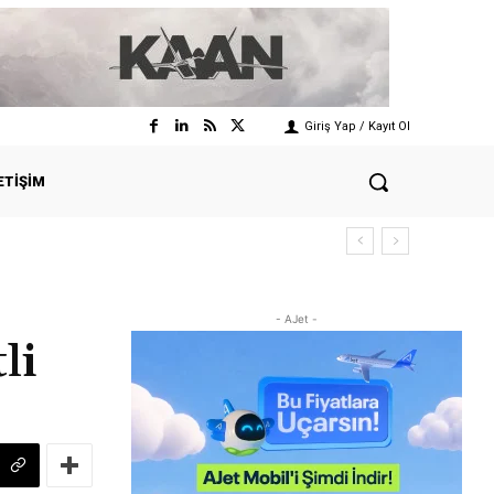
Giriş Yap / Kayıt Ol
ETIŞIM
- AJet -
li