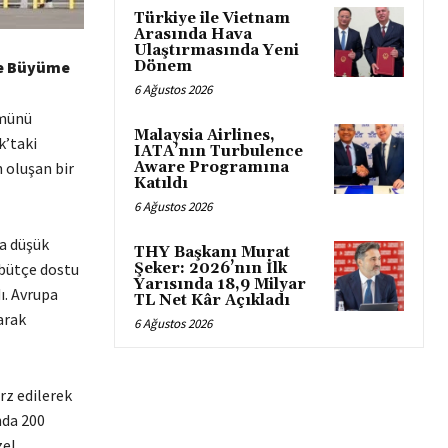
Türkiye ile Vietnam
Arasında Hava
Ulaştırmasında Yeni
 ve Büyüme
Dönem
6 Ağustos 2026
ümünü
Malaysia Airlines,
k’taki
IATA’nın Turbulence
 oluşan bir
Aware Programına
Katıldı
6 Ağustos 2026
da düşük
THY Başkanı Murat
 bütçe dostu
Şeker: 2026’nın İlk
Yarısında 18,9 Milyar
ı. Avrupa
TL Net Kâr Açıkladı
arak
6 Ağustos 2026
rz edilerek
nda 200
zel