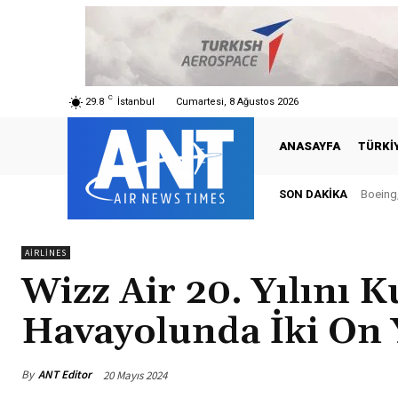
C
29.8
İstanbul
Cumartesi, 8 Ağustos 2026
ANASAYFA
TÜRKI
SON DAKIKA
Boeing,
AIRLINES
Wizz Air 20. Yılını K
Havayolunda İki On 
By
ANT Editor
20 Mayıs 2024