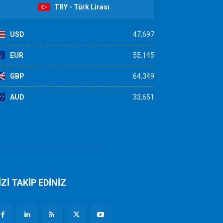
TRY - Türk Lirası
USD
47,697
EUR
55,145
GBP
64,349
AUD
33,651
İZİ TAKİP EDİNİZ