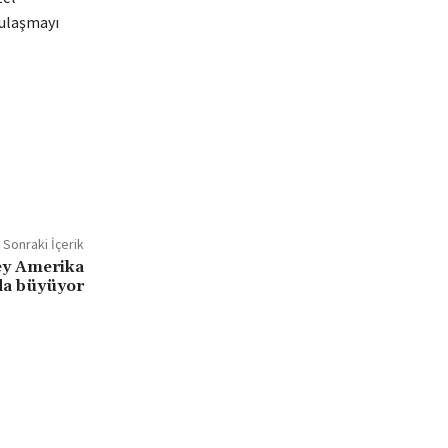
 ulaşmayı
Sonraki İçerik
ey Amerika
da büyüyor