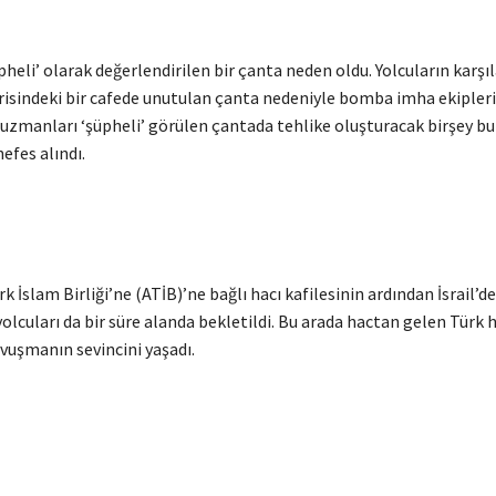
li’ olarak değerlendirilen bir çanta neden oldu. Yolcuların karşıl
risindeki bir cafede unutulan çanta nedeniyle bomba imha ekipleri 
zmanları ‘şüpheli’ görülen çantada tehlike oluşturacak birşey b
efes alındı.
k İslam Birliği’ne (ATİB)’ne bağlı hacı kafilesinin ardından İsrail’d
yolcuları da bir süre alanda bekletildi. Bu arada hactan gelen Türk h
vuşmanın sevincini yaşadı.