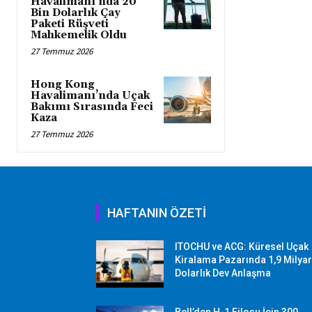
Havalimanı’nda 20
Bin Dolarlık Çay
Paketi Rüşveti
Mahkemelik Oldu
27 Temmuz 2026
Hong Kong
Havalimanı’nda Uçak
Bakımı Sırasında Feci
Kaza
27 Temmuz 2026
HAFTANIN ÖZETİ
ITOCHU ve ACG: Küresel Uçak
Kiralama Pazarında 1,9 Milya
Dolarlık Dev Anlaşma
Bell’den H-1 Filosu İçin 300