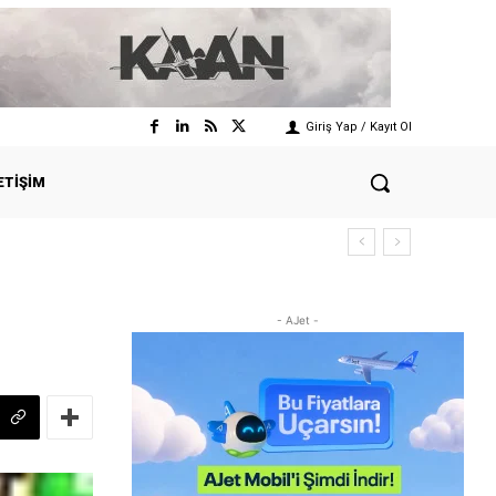
Giriş Yap / Kayıt Ol
ETIŞIM
- AJet -