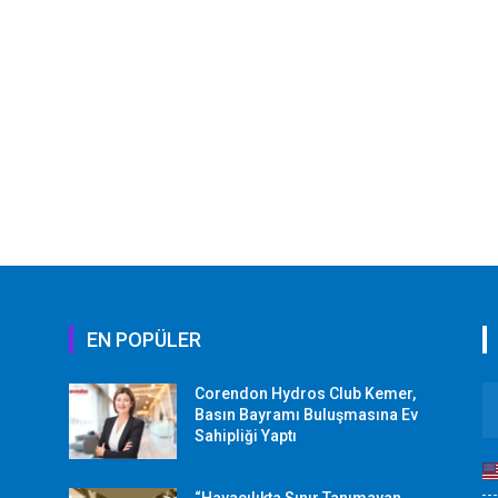
EN POPÜLER
Corendon Hydros Club Kemer,
r
Basın Bayramı Buluşmasına Ev
Sahipliği Yaptı
“Havacılıkta Sınır Tanımayan