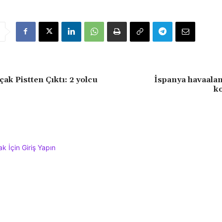
ak Pistten Çıktı: 2 yolcu
İspanya havaala
k
 İçin Giriş Yapın