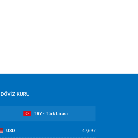
DÖVİZ KURU
TRY - Türk Lirası
USD
47,697