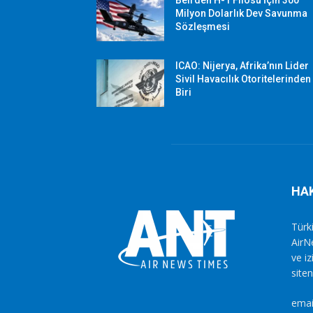
Milyon Dolarlık Dev Savunma
Sözleşmesi
ICAO: Nijerya, Afrika’nın Lider
Sivil Havacılık Otoritelerinden
Biri
HA
Türki
AirN
ve i
siten
emai