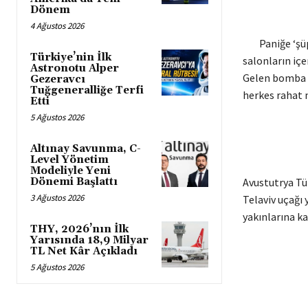
Dönem
4 Ağustos 2026
Paniğe ‘şüphe
Türkiye’nin İlk
salonların içe
Astronotu Alper
Gelen bomba u
Gezeravcı
Tuğgeneralliğe Terfi
herkes rahat n
Etti
5 Ağustos 2026
Altınay Savunma, C-
Level Yönetim
Modeliyle Yeni
Dönemi Başlattı
Avustutrya Tür
3 Ağustos 2026
Telaviv uçağı 
yakınlarına ka
THY, 2026’nın İlk
Yarısında 18,9 Milyar
TL Net Kâr Açıkladı
5 Ağustos 2026