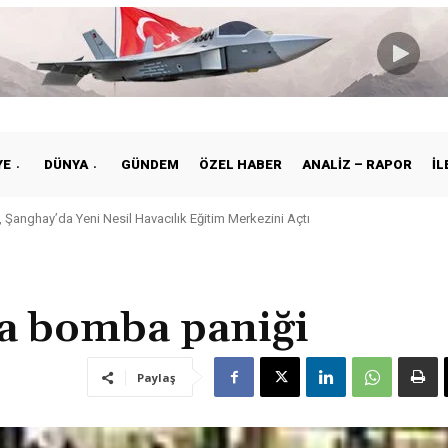
YE
DÜNYA
GÜNDEM
ÖZEL HABER
ANALIZ – RAPOR
İL
anghay’da Yeni Nesil Havacılık Eğitim Merkezini Açtı
ye ile Vietnam Arasında Hava Ulaştırmasında Yeni Dönem
a bomba paniği
Paylaş