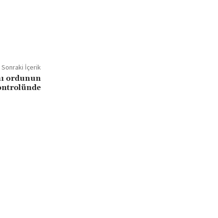
Sonraki İçerik
nı ordunun
ontrolünde