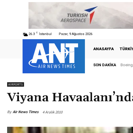
C
26.3
İstanbul
Pazar, 9 Ağustos 2026
ANASAYFA
TÜRKI
SON DAKIKA
Boeing, Ş
Türki
AIRPORTS
Viyana Havaalanı’nd
By
Air News Times
4 Aralık 2010