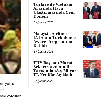
Türkiye ile Vietnam
Arasında Hava
Ulaştırmasında Yeni
Dönem
6 Ağustos 2026
Malaysia Airlines,
IATA’nın Turbulence
Aware Programına
Katıldı
6 Ağustos 2026
THY Başkanı Murat
Şeker: 2026’nın İlk
Yarısında 18,9 Milyar
TL Net Kâr Açıkladı
6 Ağustos 2026
ken yolcu
hacı
daki yolcular