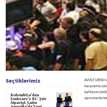
Seçtiklerimiz
AVUSTURYA’nın
karşılama salo
kafilesini bek
Kolombiya’dan
apronlarda bek
Embraer’e KC-390
Siparişi: Latin
Amerika’da Yeni