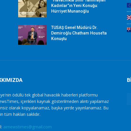
Kadınlar”ın Yeni Konuğu:
Hürriyet Munanoğlu
TUSAŞ Genel Müdürü Dr.
Demiroğlu Chatham House’ta
Konuştu
KKIMIZDA
B
ye'nin ödüllü tek global havacılık haberleri platformu
ewsTimes, içerikleri kaynak gösterilmeden alıntı yapılamaz
zinsiz olarak kopyalanamaz, başka yerde yayınlanamaz. Bu
in tüm hakları saklıdır.
l:
airnewstimes@gmail.com