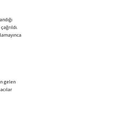
andığı
çağrıldı.
ulamayınca
en gelen
acılar