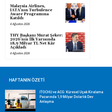
Malaysia Airlines,
IATA’nın Turbulence
Aware Programına
Katıldı
6 Ağustos 2026
THY Başkanı Murat Şeker:
2026’nın İlk Yarısında
18,9 Milyar TL Net Kâr
Açıkladı
6 Ağustos 2026
HAFTANIN ÖZETİ
ITOCHU ve ACG: Küresel Uçak Kiralama
Pazarında 1,9 Milyar Dolarlık Dev
Anlaşma