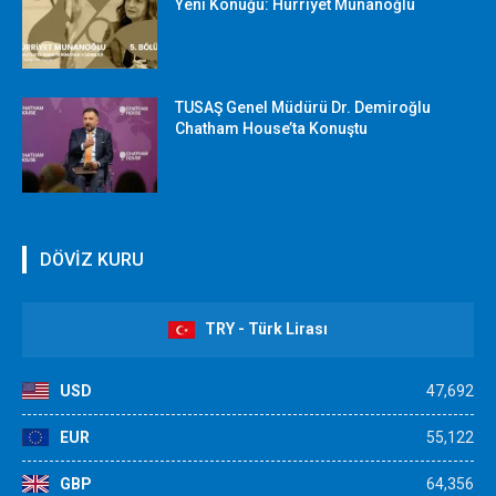
Yeni Konuğu: Hürriyet Munanoğlu
TUSAŞ Genel Müdürü Dr. Demiroğlu
Chatham House’ta Konuştu
DÖVİZ KURU
TRY - Türk Lirası
USD
47,692
EUR
55,122
GBP
64,356