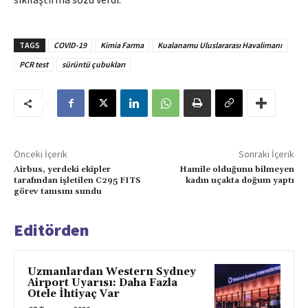
TAGS
COVID-19
Kimia Farma
Kualanamu Uluslararası Havalimanı
PCR test
sürüntü çubukları
Önceki İçerik
Sonraki İçerik
Airbus, yerdeki ekipler
Hamile olduğunu bilmeyen
tarafından işletilen C295 FITS
kadın uçakta doğum yaptı
görev tanısını sundu
Editörden
Uzmanlardan Western Sydney
Airport Uyarısı: Daha Fazla
Otele İhtiyaç Var