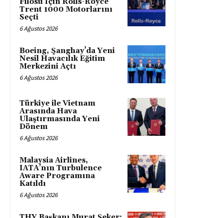
Filosu İçin Rolls-Royce
Trent 1000 Motorlarını
Seçti
6 Ağustos 2026
Boeing, Şanghay’da Yeni
Nesil Havacılık Eğitim
Merkezini Açtı
6 Ağustos 2026
Türkiye ile Vietnam
Arasında Hava
Ulaştırmasında Yeni
Dönem
6 Ağustos 2026
Malaysia Airlines,
IATA’nın Turbulence
Aware Programına
Katıldı
6 Ağustos 2026
THY Başkanı Murat Şeker: