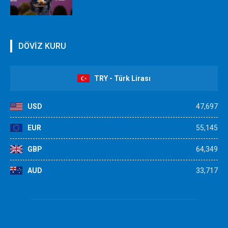
DÖVİZ KURU
TRY - Türk Lirası
USD
47,697
EUR
55,145
GBP
64,349
AUD
33,717