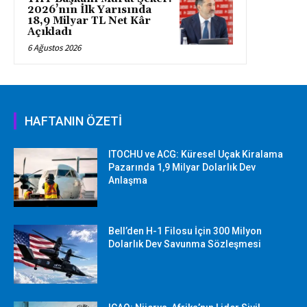
2026’nın İlk Yarısında
18,9 Milyar TL Net Kâr
Açıkladı
6 Ağustos 2026
HAFTANIN ÖZETİ
ITOCHU ve ACG: Küresel Uçak Kiralama
Pazarında 1,9 Milyar Dolarlık Dev
Anlaşma
Bell’den H-1 Filosu İçin 300 Milyon
Dolarlık Dev Savunma Sözleşmesi