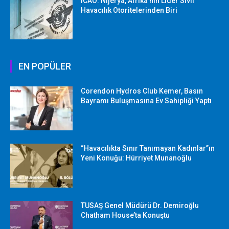
ICAO: Nijerya, Afrika’nın Lider Sivil
Havacılık Otoritelerinden Biri
EN POPÜLER
Corendon Hydros Club Kemer, Basın
Bayramı Buluşmasına Ev Sahipliği Yaptı
“Havacılıkta Sınır Tanımayan Kadınlar”ın
Yeni Konuğu: Hürriyet Munanoğlu
TUSAŞ Genel Müdürü Dr. Demiroğlu
Chatham House’ta Konuştu