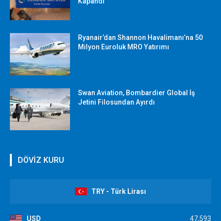
Kapandı
Ryanair’dan Shannon Havalimanı’na 50
Milyon Euroluk MRO Yatırımı
Swan Aviation, Bombardier Global İş
Jetini Filosundan Ayırdı
DÖVİZ KURU
TRY - Türk Lirası
USD
47,593