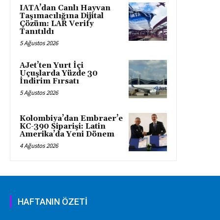
IATA’dan Canlı Hayvan
Taşımacılığına Dijital
Çözüm: LAR Verify
Tanıtıldı
5 Ağustos 2026
AJet’ten Yurt İçi
Uçuşlarda Yüzde 30
İndirim Fırsatı
5 Ağustos 2026
Kolombiya’dan Embraer’e
KC-390 Siparişi: Latin
Amerika’da Yeni Dönem
4 Ağustos 2026
HAFTANIN ÖZETİ