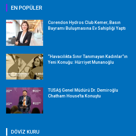
EN POPÜLER
Corendon Hydros Club Kemer, Basın
Bayramı Buluşmasına Ev Sahipliği Yaptı
“Havacılıkta Sınır Tanımayan Kadınlar”ın
Yeni Konuğu: Hürriyet Munanoğlu
TUSAŞ Genel Müdürü Dr. Demiroğlu
Chatham House’ta Konuştu
DÖVİZ KURU