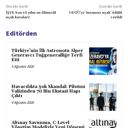
Önceki İçerik
Sonraki İçerik
İŞTE Son 10 yılın en ölümcül
ODTÜ’ye ‘insansız uçak’ ödülü
uçak kazaları!
verildi
Editörden
Türkiye’nin İlk Astronotu Alper
Gezeravcı Tuğgeneralliğe Terfi
Etti
5 Ağustos 2026
Havacılıkta Şok Skandal: Pilotun
Valizinden 70 Bin Ekstazi Hapı
Çıktı
4 Ağustos 2026
Altınay Savunma, C-Level
Yönetim Modeliyle Yeni Dönemi