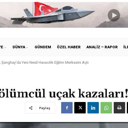
YE
DÜNYA
GÜNDEM
ÖZEL HABER
ANALIZ – RAPOR
İL
e ile Vietnam Arasında Hava Ulaştırmasında Yeni Dönem
 ölümcül uçak kazaları
Paylaş