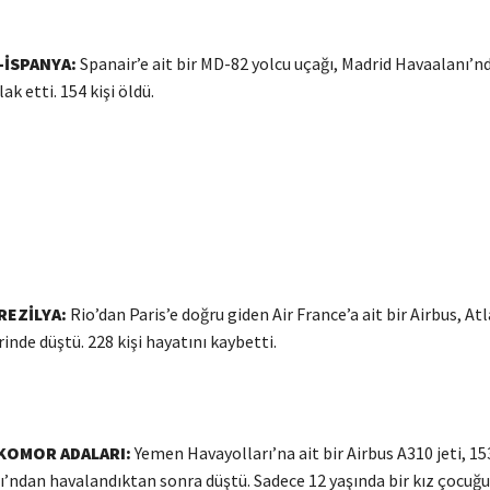
-İSPANYA:
Spanair’e ait bir MD-82 yolcu uçağı, Madrid Havaalanı’n
ak etti. 154 kişi öldü.
EZİLYA:
Rio’dan Paris’e doğru giden Air France’a ait bir Airbus, At
nde düştü. 228 kişi hayatını kaybetti.
KOMOR ADALARI:
Yemen Havayolları’na ait bir Airbus A310 jeti, 15
’ndan havalandıktan sonra düştü. Sadece 12 yaşında bir kız çocuğ