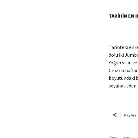
TARİHİN EN 
Tarihteki en 
dolu iki Jumbo
Yoğun sisin ve
Cruz’da hafta
boyutundaki b
seyahat eden 
Paylaş
Önceki İçerik