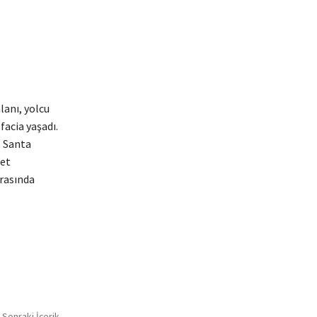
lanı, yolcu
facia yaşadı.
, Santa
ket
arasında
Sonraki İçerik