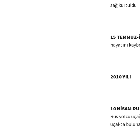
sağ kurtuldu.
15 TEMMUZ-
hayatını kaybe
2010 YILI
10 NİSAN-RU
Rus yolcu uça
uçakta buluna