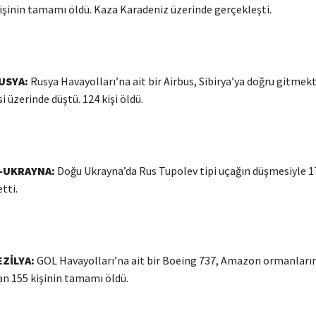
işinin tamamı öldü. Kaza Karadeniz üzerinde gerçekleşti.
USYA:
Rusya Havayolları’na ait bir Airbus, Sibirya’ya doğru gitmek
i üzerinde düştü. 124 kişi öldü.
-UKRAYNA:
Doğu Ukrayna’da Rus Tupolev tipi uçağın düşmesiyle 17
tti.
EZİLYA:
GOL Havayolları’na ait bir Boeing 737, Amazon ormanların
n 155 kişinin tamamı öldü.