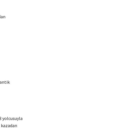
dan
lantik
3 yolcusuyla
u kazadan