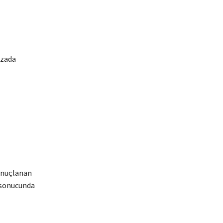
azada
onuçlanan
 sonucunda