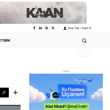
Giriş Yap / Kayıt Ol
ETIŞIM
- AJet -
!