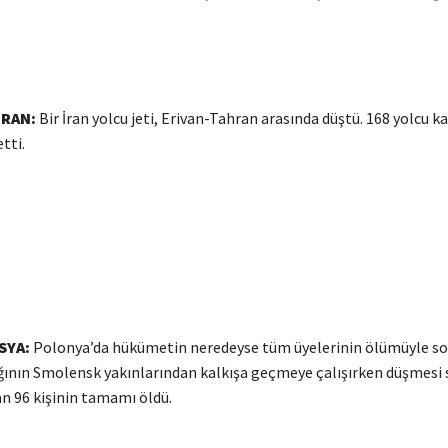
İRAN:
Bir İran yolcu jeti, Erivan-Tahran arasında düştü. 168 yolcu k
tti.
SYA:
Polonya’da hükümetin neredeyse tüm üyelerinin ölümüyle s
ğının Smolensk yakınlarından kalkışa geçmeye çalışırken düşmesi
n 96 kişinin tamamı öldü.