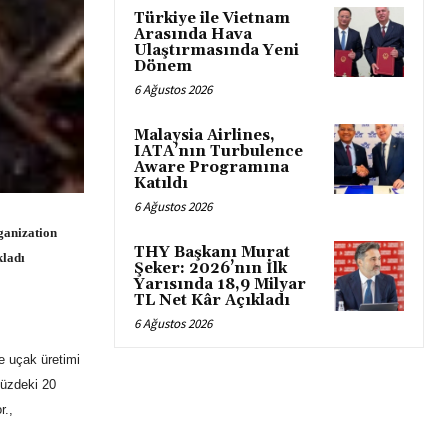
Türkiye ile Vietnam
Arasında Hava
Ulaştırmasında Yeni
Dönem
6 Ağustos 2026
Malaysia Airlines,
IATA’nın Turbulence
Aware Programına
Katıldı
6 Ağustos 2026
ganization
THY Başkanı Murat
kladı
Şeker: 2026’nın İlk
Yarısında 18,9 Milyar
TL Net Kâr Açıkladı
6 Ağustos 2026
e uçak üretimi
müzdeki 20
r.,