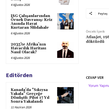
4 Ağustos 2026
Paylaş
ISG Çalışanlarından
Örnek Davranış: Kriz
Anında Hayat
Kurtaran Müdahale
Önceki İçerik
6 Ağustos 2026
Atlasjet, 19
döktürdü
2035’te Afrika’nın
Havacılık Haritası
Nasıl Olacak?
4 Ağustos 2026
Editörden
CEVAP VER
Yorum Yapmak
Kanada’da “Sıkıysa
Yakala” Gerçeğe
Dönüştü: Pilot 17 Yıl
Sonra Yakalandı
11 Haziran 2026