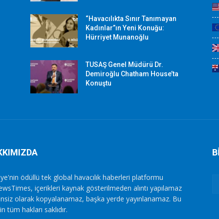
“Havacılıkta Sınır Tanımayan
Kadınlar”ın Yeni Konuğu:
Hürriyet Munanoğlu
TUSAŞ Genel Müdürü Dr.
Demiroğlu Chatham House’ta
Konuştu
KKIMIZDA
B
ye'nin ödüllü tek global havacılık haberleri platformu
ewsTimes, içerikleri kaynak gösterilmeden alıntı yapılamaz
zinsiz olarak kopyalanamaz, başka yerde yayınlanamaz. Bu
in tüm hakları saklıdır.