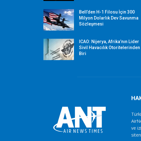
Bell’den H-1 Filosu İçin 300
Milyon Dolarlık Dev Savunma
Sözleşmesi
ICAO: Nijerya, Afrika’nın Lider
Sivil Havacılık Otoritelerinden
Biri
HA
Türki
AirN
ve i
siten