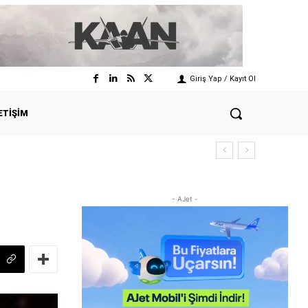
Giriş Yap / Kayıt Ol
ETIŞIM
- AJet -