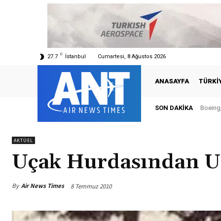
C
27.7
İstanbul
Cumartesi, 8 Ağustos 2026
ANASAYFA
TÜRKI
SON DAKIKA
Boeing,
AKTÜEL
Uçak Hurdasından U
By
Air News Times
8 Temmuz 2010