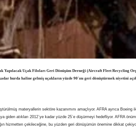
k Yapılacak Uçak Filoları Geri Dönüşüm Derneği (Aircraft Fleet Recycling Or
dar hurda haline gelmiş uçakların yüzde 90`ını geri dönüştürmek niyetini açı
ştürülmüş materyallerin sektöre kazanımını amaçlıyor. AFRA ayrıca Boeing il
ya giden atıkları 2012`ye kadar yüzde 25`e düşürmeyi hedefliyor. AFRA önü
ağın hizmetten çekileceğine, bu yüzden geri dönüşümün önemine dikkat çekiyo