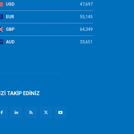
USD
47,697
EUR
55,145
GBP
64,349
AUD
33,651
İZİ TAKİP EDİNİZ