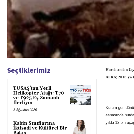
Seçtiklerimiz
Hurdasından Uça
AFRA) 2016`ya ka
TUSAŞ’tan Yerli
Helikopter Atağı: T70
ve T925 Eş Zamanlı
İlerliyor
Kurum geri dönü
3 Ağustos 2026
esnasında hurda
yılda 12 bin uç
Kabin Sınıflarına
İktisadi ve Kültürel Bir
Bakış