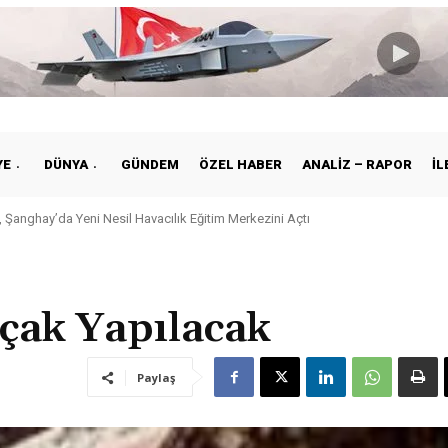
YE
DÜNYA
GÜNDEM
ÖZEL HABER
ANALIZ – RAPOR
İL
 Şanghay’da Yeni Nesil Havacılık Eğitim Merkezini Açtı
çak Yapılacak
Paylaş