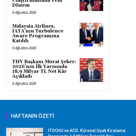
Ulaştırmasında Yeni
Dönem
6 Ağustos 2026
Malaysia Airlines,
IATA’nın Turbulence
Aware Programına
Katıldı
6 Ağustos 2026
THY Başkanı Murat Şeker:
2026’nın İlk Yarısında
18,9 Milyar TL Net Kâr
Açıkladı
6 Ağustos 2026
HAFTANIN ÖZETİ
ITOCHU ve ACG: Küresel Uçak Kiralama