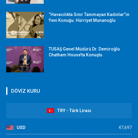
“Havacılıkta Sınır Tanımayan Kadınlar”ın
Yeni Konuğu: Hürriyet Munanoğlu
TUSAŞ Genel Müdürü Dr. Demiroğlu
Chatham House’ta Konuştu
DÖVİZ KURU
TRY - Türk Lirası
USD
47,697