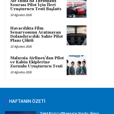
Air India’da Türbülans
Sonrası Pilot İçin İleri
Uyuşturucu Testi Başlattı
10 Ağustos 2026
Havacılıkta Film
Senaryosunu Aratmayan
Dolandırıcılık: Sahte Pilot
Planı Çöktü
10 Ağustos 2026
Malaysia Airlines’dan Pilot
ve Kabin Ekiplerine
Zorunlu Uyuşturucu Testi
10 Ağustos 2026
HAFTANIN ÖZETİ
Yakıt Krizi Lufthansa’yı Vurdu: İkinci