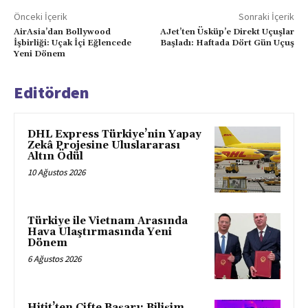
Önceki İçerik
Sonraki İçerik
AirAsia’dan Bollywood
AJet’ten Üsküp’e Direkt Uçuşlar
İşbirliği: Uçak İçi Eğlencede
Başladı: Haftada Dört Gün Uçuş
Yeni Dönem
Editörden
DHL Express Türkiye’nin Yapay
Zekâ Projesine Uluslararası
Altın Ödül
10 Ağustos 2026
Türkiye ile Vietnam Arasında
Hava Ulaştırmasında Yeni
Dönem
6 Ağustos 2026
Hitit’ten Çifte Başarı: Bilişim