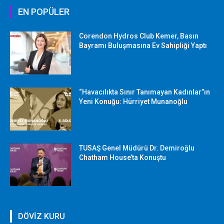
EN POPÜLER
Corendon Hydros Club Kemer, Basın
Bayramı Buluşmasına Ev Sahipliği Yaptı
“Havacılıkta Sınır Tanımayan Kadınlar”ın
Yeni Konuğu: Hürriyet Munanoğlu
TUSAŞ Genel Müdürü Dr. Demiroğlu
Chatham House’ta Konuştu
DÖVİZ KURU