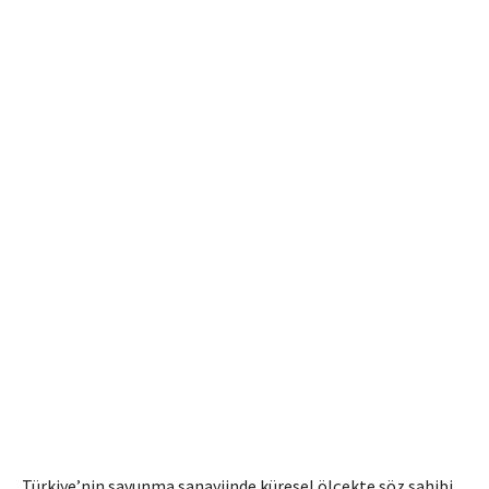
Türkiye’nin savunma sanayiinde küresel ölçekte söz sahibi