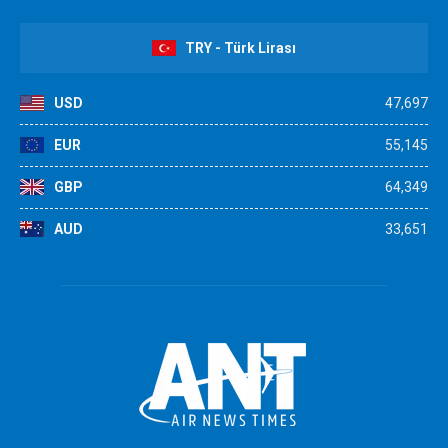
TRY - Türk Lirası
USD
47,697
EUR
55,145
GBP
64,349
AUD
33,651