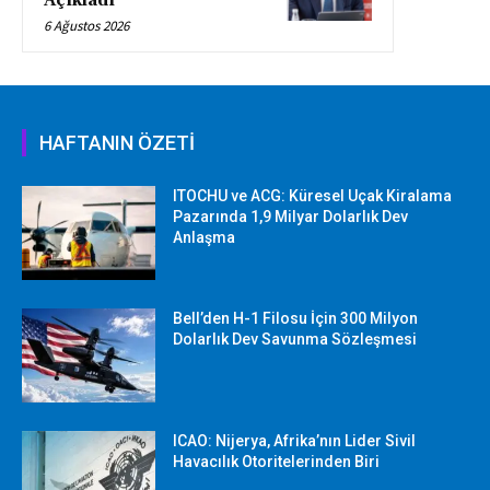
Açıkladı
6 Ağustos 2026
HAFTANIN ÖZETİ
ITOCHU ve ACG: Küresel Uçak Kiralama
Pazarında 1,9 Milyar Dolarlık Dev
Anlaşma
Bell’den H-1 Filosu İçin 300 Milyon
Dolarlık Dev Savunma Sözleşmesi
ICAO: Nijerya, Afrika’nın Lider Sivil
Havacılık Otoritelerinden Biri