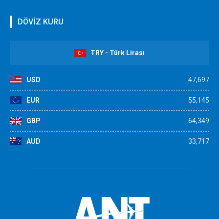
DÖVİZ KURU
TRY - Türk Lirası
USD
47,697
EUR
55,145
GBP
64,349
AUD
33,717