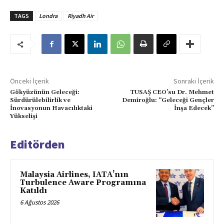
TAGS
Londra
Riyadh Air
Önceki İçerik
Sonraki İçerik
Gökyüzünün Geleceği:
TUSAŞ CEO’su Dr. Mehmet
Sürdürülebilirlik ve
Demiroğlu: “Geleceği Gençler
İnovasyonun Havacılıktaki
İnşa Edecek”
Yükselişi
Editörden
Malaysia Airlines, IATA’nın
Turbulence Aware Programına
Katıldı
6 Ağustos 2026