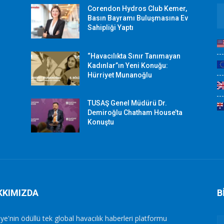
Corendon Hydros Club Kemer,
r
Basın Bayramı Buluşmasına Ev
Sahipliği Yaptı
“Havacılıkta Sınır Tanımayan
Kadınlar”ın Yeni Konuğu:
Hürriyet Munanoğlu
TUSAŞ Genel Müdürü Dr.
Demiroğlu Chatham House’ta
Konuştu
KKIMIZDA
B
ye'nin ödüllü tek global havacılık haberleri platformu