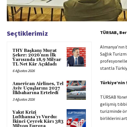
Seçtiklerimiz
TÜRSAB, Berl
Almanya’nın b
THY Başkanı Murat
Sağlık Turizmi
Şeker: 2026’nın İlk
Yarısında 18,9 Milyar
profesyoneller
TL Net Kâr Açıkladı
stantla Türkiy
6 Ağustos 2026
Türkiye’nin 
American Airlines, Tel
Aviv Uçuşlarını 2027
İlkbaharına Erteledi
TÜRSAB Yöneti
3 Ağustos 2026
gelişmiş tıbbi
turizminde ön
Yakıt Krizi
Lufthansa’yı Vurdu:
birliklerini a
İkinci Çeyrek Kârı 383
Milyon Euroya