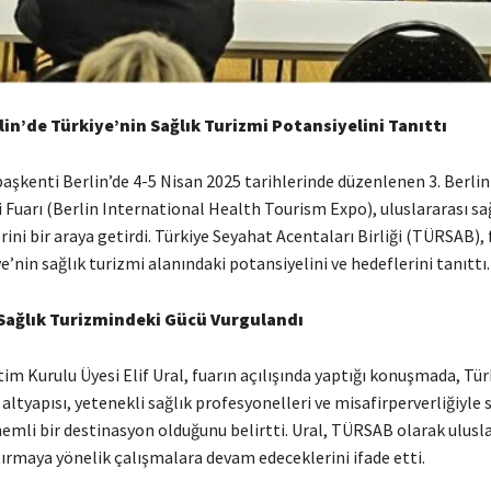
in’de Türkiye’nin Sağlık Turizmi Potansiyelini Tanıttı
aşkenti Berlin’de 4-5 Nisan 2025 tarihlerinde düzenlenen 3. Berlin
 Fuarı (Berlin International Health Tourism Expo), uluslararası sa
ini bir araya getirdi.
Türkiye Seyahat Acentaları Birliği (TÜRSAB), 
e’nin sağlık turizmi alanındaki potansiyelini ve hedeflerini tanıttı.
Sağlık Turizmindeki Gücü Vurgulandı
m Kurulu Üyesi Elif Ural, fuarın açılışında yaptığı konuşmada, Tür
 altyapısı, yetenekli sağlık profesyonelleri ve misafirperverliğiyle 
emli bir destinasyon olduğunu belirtti.
Ural, TÜRSAB olarak ulusla
rtırmaya yönelik çalışmalara devam edeceklerini ifade etti.