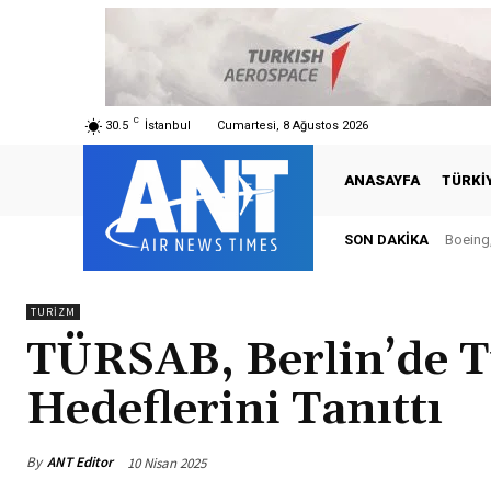
C
30.5
İstanbul
Cumartesi, 8 Ağustos 2026
ANASAYFA
TÜRKI
SON DAKIKA
Boeing,
TURIZM
TÜRSAB, Berlin’de T
Hedeflerini Tanıttı
By
ANT Editor
10 Nisan 2025