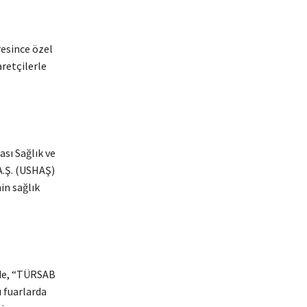
resince özel
aretçilerle
ası Sağlık ve
A.Ş. (USHAŞ)
in sağlık
ede, “TÜRSAB
ı fuarlarda