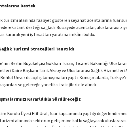
ntalarına Destek
k turizmi alanında faaliyet gösteren seyahat acentalarına fuar sü
 ederek stant desteği sağladı.
Bu sayede acentalar, uluslararası ziy
s kurarak yeni iş fırsatları yaratma imkânı buldu.
ağlık Turizmi Stratejileri Tanıtıldı
e’nin Berlin Büyükelçisi Gökhan Turan, Ticaret Bakanlığı Uluslarar
tleri Daire Başkanı Tarık Aksoy ve Uluslararası Sağlık Hizmetleri 
Behlül Ünver de açılış konuşmaları yaptı.
Konuşmalarda, Türkiye’n
aşarıları ve geleceğe yönelik stratejileri ele alındı.
lışmalarımızı Kararlılıkla Sürdüreceğiz
m Kurulu Üyesi Elif Ural, fuar kapsamında yaptığı değerlendirm
 turizmi alanında sektörün gelişimine katkı sağlayacak uluslararas