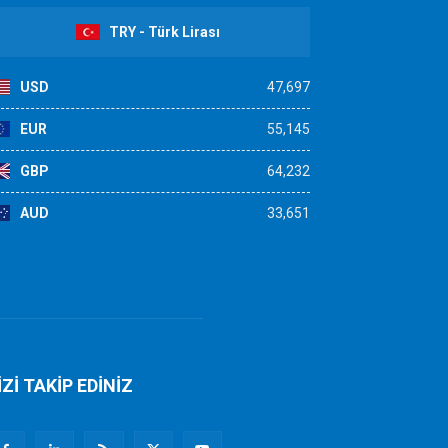
TRY - Türk Lirası
USD
47,697
EUR
55,145
GBP
64,232
AUD
33,651
İZİ TAKİP EDİNİZ