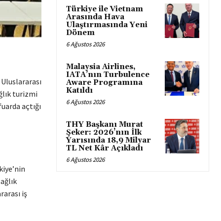
Türkiye ile Vietnam
Arasında Hava
Ulaştırmasında Yeni
Dönem
6 Ağustos 2026
Malaysia Airlines,
IATA’nın Turbulence
 Uluslararası
Aware Programına
Katıldı
ğlık turizmi
6 Ağustos 2026
fuarda açtığı
THY Başkanı Murat
Şeker: 2026’nın İlk
Yarısında 18,9 Milyar
TL Net Kâr Açıkladı
6 Ağustos 2026
kiye’nin
sağlık
rarası iş