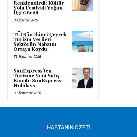
Renklendirdi: Kültür
Yolu Festivali Yoğun
İlgi Gördü
3 Ağustos 2026
TÜİK’in İkinci Çeyrek
Turizm Verileri
Sektörün Nabzını
Ortaya Koydu
31 Temmuz 2026
SunExpress’ten
Turizme Yeni Satış
Kanalı: SunExpress
Holidays
30 Temmuz 2026
HAFTANIN ÖZETİ