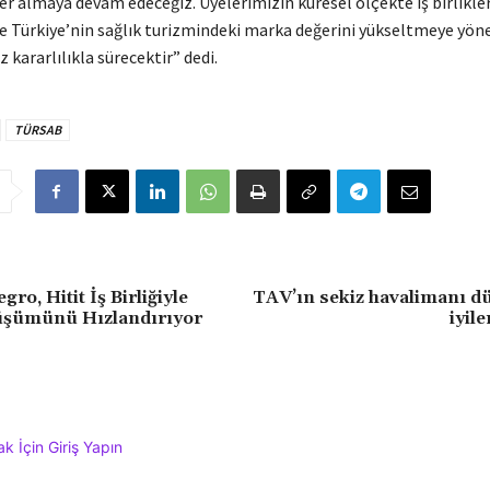
yer almaya devam edeceğiz. Üyelerimizin küresel ölçekte iş birlikler
e Türkiye’nin sağlık turizmindeki marka değerini yükseltmeye yöne
 kararlılıkla sürecektir” dedi.
​
TÜRSAB
ro, Hitit İş Birliğiyle
TAV’ın sekiz havalimanı d
nüşümünü Hızlandırıyor
iyil
 İçin Giriş Yapın