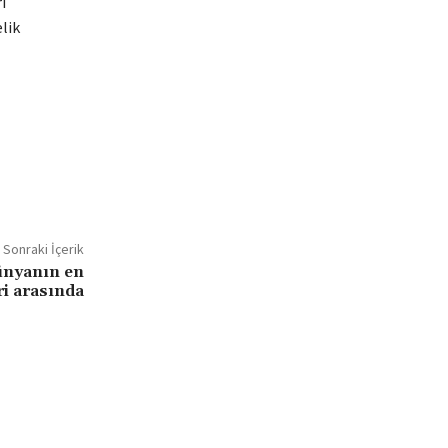
i
lik
Sonraki İçerik
ünyanın en
eri arasında