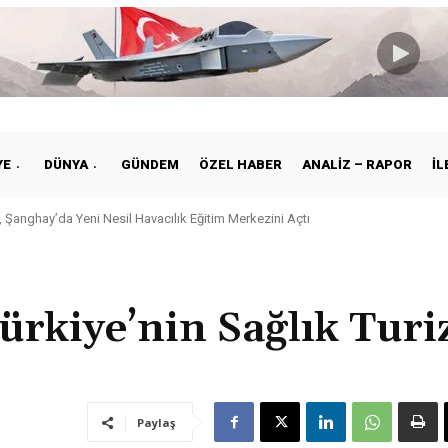
YE
DÜNYA
GÜNDEM
ÖZEL HABER
ANALIZ – RAPOR
İL
 Şanghay’da Yeni Nesil Havacılık Eğitim Merkezini Açtı
ürkiye’nin Sağlık Tur
Paylaş