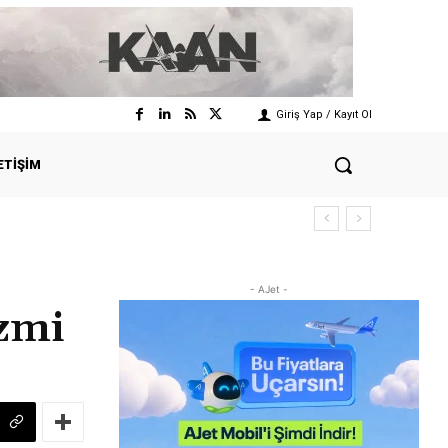
Giriş Yap / Kayıt Ol
ETIŞIM
- AJet -
izmi