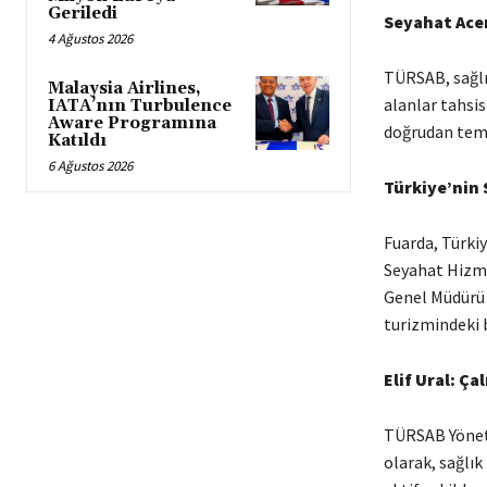
Geriledi
Seyahat Ace
4 Ağustos 2026
TÜRSAB, sağlı
Malaysia Airlines,
alanlar tahsis
IATA’nın Turbulence
Aware Programına
doğrudan tema
Katıldı
6 Ağustos 2026
Türkiye’nin S
Fuarda, Türkiy
Seyahat Hizme
Genel Müdürü 
turizmindeki b
Elif Ural: Ça
TÜRSAB Yöneti
olarak, sağlık