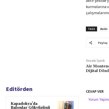
aktif şekilde 
kurmalarına v
çalışmalarımız
TAGS
Berlin
Paylaş
Önceki İçerik
Air Monteneg
Dijital Dö
Editörden
CEVAP VER
Yorum Yapmak
Kapadokya’da
Balonlar Gökyüzünü