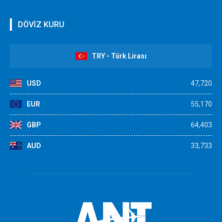
DÖVİZ KURU
TRY - Türk Lirası
USD
47,720
EUR
55,170
GBP
64,403
AUD
33,733