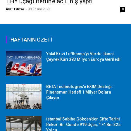
THY uçağı Berlin’e acil iniş yaptı
ANT Editör
-
19 Kasım 2021
0
HAFTANIN ÖZETİ
Yakıt Krizi Lufthansa’yı Vurdu: İkinci
Çeyrek Kârı 383 Milyon Euroya Geriledi
BETA Technologies’e EXIM Desteği:
Finansman Hedefi 1 Milyar Dolara
Çıkıyor
İstanbul Sabiha Gökçen’den Çifte Tarihi
Rekor: Bir Günde 919 Uçuş, 174 Bin 325
Yolcu