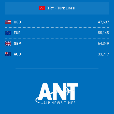
TRY - Türk Lirası
USD
47,697
EUR
55,145
GBP
64,349
AUD
33,717