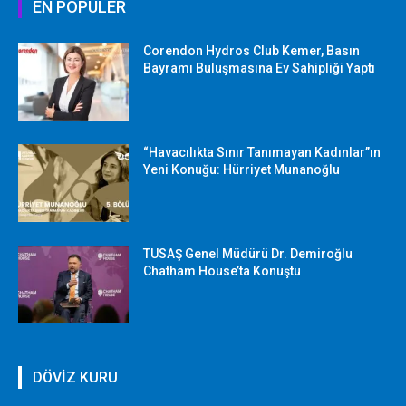
EN POPÜLER
Corendon Hydros Club Kemer, Basın
Bayramı Buluşmasına Ev Sahipliği Yaptı
“Havacılıkta Sınır Tanımayan Kadınlar”ın
Yeni Konuğu: Hürriyet Munanoğlu
TUSAŞ Genel Müdürü Dr. Demiroğlu
Chatham House’ta Konuştu
DÖVİZ KURU