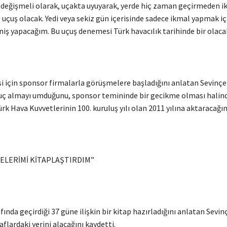
, değişmeli olarak, uçakta uyuyarak, yerde hiç zaman geçirmeden i
z uçuş olacak. Yedi veya sekiz gün içerisinde sadece ikmal yapmak i
niş yapacağım. Bu uçuş denemesi Türk havacılık tarihinde bir olacak
 için sponsor firmalarla görüşmelere başladığını anlatan Sevinçel
ç almayı umduğunu, sponsor temininde bir gecikme olması halind
k Hava Kuvvetlerinin 100. kuruluş yılı olan 2011 yılına aktaracağını
YELERİMİ KİTAPLAŞTIRDIM”
ında geçirdiği 37 güne ilişkin bir kitap hazırladığını anlatan Sevinç
aflardaki yerini alacağını kaydetti.