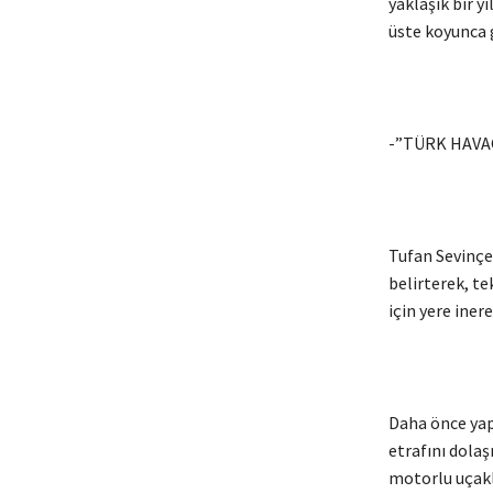
yaklaşık bir y
üste koyunca 
-”TÜRK HAVAC
Tufan Sevinçe
belirterek, te
için yere iner
Daha önce yap
etrafını dola
motorlu uçakl