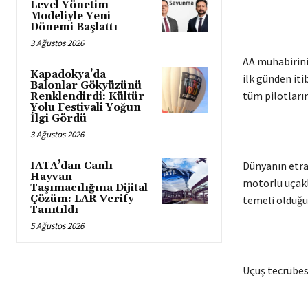
Level Yönetim
Modeliyle Yeni
Dönemi Başlattı
3 Ağustos 2026
AA muhabirinin
Kapadokya’da
ilk günden iti
Balonlar Gökyüzünü
tüm pilotların
Renklendirdi: Kültür
Yolu Festivali Yoğun
İlgi Gördü
3 Ağustos 2026
Dünyanın etraf
IATA’dan Canlı
Hayvan
motorlu uçakl
Taşımacılığına Dijital
Çözüm: LAR Verify
temeli olduğun
Tanıtıldı
5 Ağustos 2026
Uçuş tecrübes