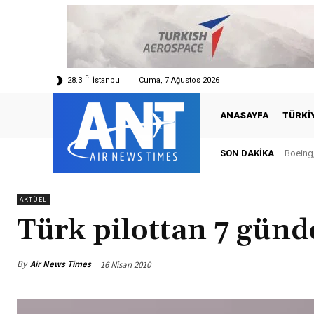
C
28.3
İstanbul
Cuma, 7 Ağustos 2026
ANASAYFA
TÜRKI
SON DAKIKA
Boeing, Şa
Türkiy
AKTÜEL
Türk pilottan 7 günde
By
Air News Times
16 Nisan 2010