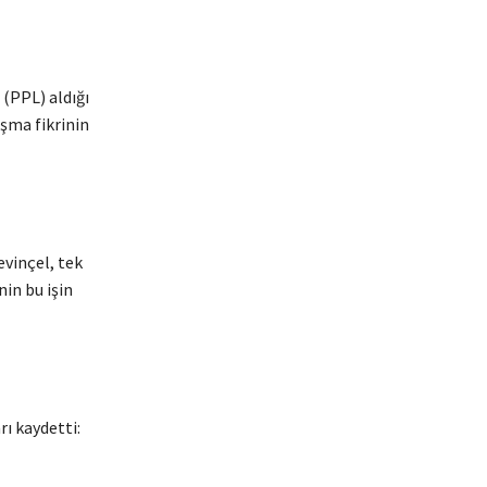
 (PPL) aldığı
aşma fikrinin
evinçel, tek
in bu işin
ı kaydetti: