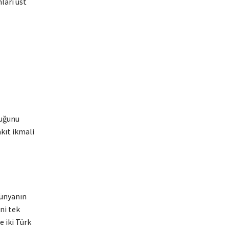
ları üst
duğunu
kıt ikmali
dünyanın
ni tek
 iki Türk