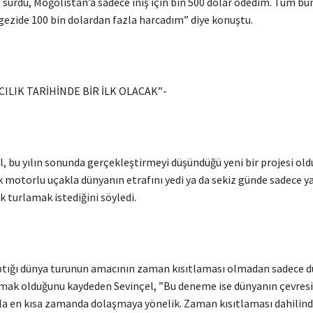
ıl sürdü, Moğolistan’a sadece iniş için bin 500 dolar ödedim. Tüm bun
gezide 100 bin dolardan fazla harcadım” diye konuştu.
ILIK TARİHİNDE BİR İLK OLACAK”-
l, bu yılın sonunda gerçekleştirmeyi düşündüğü yeni bir projesi ol
k motorlu uçakla dünyanın etrafını yedi ya da sekiz günde sadece ya
ek turlamak istediğini söyledi.
tığı dünya turunun amacının zaman kısıtlaması olmadan sadece 
şmak olduğunu kaydeden Sevinçel, ”Bu deneme ise dünyanın çevresi
a en kısa zamanda dolaşmaya yönelik. Zaman kısıtlaması dahilinde