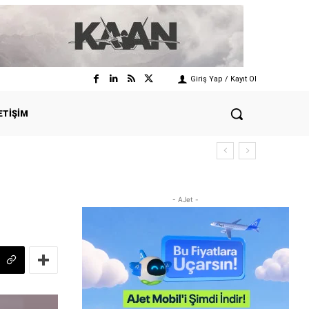
Giriş Yap / Kayıt Ol
ETIŞIM
- AJet -