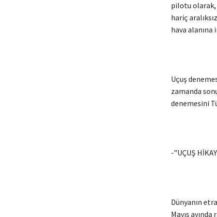
pilotu olarak
hariç aralıksı
hava alanına i
Uçuş denemesi
zamanda sonu
denemesini Tür
-”UÇUŞ HİKA
Dünyanın etraf
Mayıs ayında r