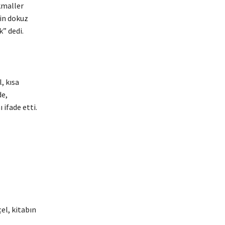
kmaller
çin dokuz
” dedi.
, kısa
e,
 ifade etti.
el, kitabın