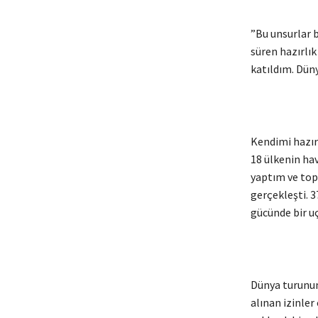
”Bu unsurlar bi
süren hazırlık
katıldım. Düny
Kendimi hazır
18 ülkenin hav
yaptım ve top
gerçekleşti. 
gücünde bir u
Dünya turunun
alınan izinler