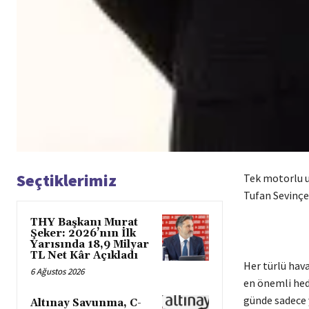
Seçtiklerimiz
Tek motorlu uç
Tufan Sevinçel
THY Başkanı Murat
Şeker: 2026’nın İlk
Yarısında 18,9 Milyar
TL Net Kâr Açıkladı
Her türlü hava
6 Ağustos 2026
en önemli hed
günde sadece y
Altınay Savunma, C-