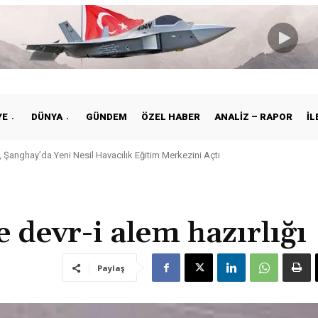
YE
DÜNYA
GÜNDEM
ÖZEL HABER
ANALIZ – RAPOR
İL
nghay’da Yeni Nesil Havacılık Eğitim Merkezini Açtı
e ile Vietnam Arasında Hava Ulaştırmasında Yeni Dönem
 devr-i alem hazırlığı
Paylaş