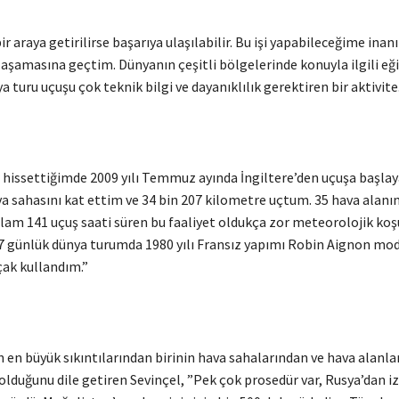
r araya getirilirse başarıya ulaşılabilir. Bu işi yapabileceğime inanın
 aşamasına geçtim. Dünyanın çeşitli bölgelerinde konuyla ilgili eğ
a turu uçuşu çok teknik bilgi ve dayanıklılık gerektiren bir aktivite
 hissettiğimde 2009 yılı Temmuz ayında İngiltere’den uçuşa başla
a sahasını kat ettim ve 34 bin 207 kilometre uçtum. 35 hava alanın
lam 141 uçuş saati süren bu faaliyet oldukça zor meteorolojik koş
37 günlük dünya turumda 1980 yılı Fransız yapımı Robin Aignon mod
çak kullandım.”
 en büyük sıkıntılarından birinin hava sahalarından ve hava alanla
 olduğunu dile getiren Sevinçel, ”Pek çok prosedür var, Rusya’dan i