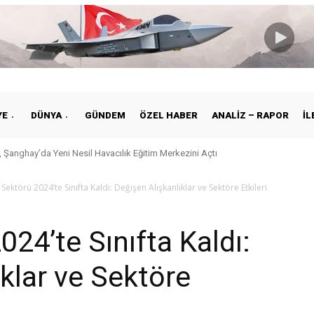
YE
DÜNYA
GÜNDEM
ÖZEL HABER
ANALIZ – RAPOR
İL
 Şanghay’da Yeni Nesil Havacılık Eğitim Merkezini Açtı
Sektörü 2024’te Sınıfta Kaldı: Değişen Alışkanlıklar ve Sektöre Etkileri
24’te Sınıfta Kaldı:
klar ve Sektöre