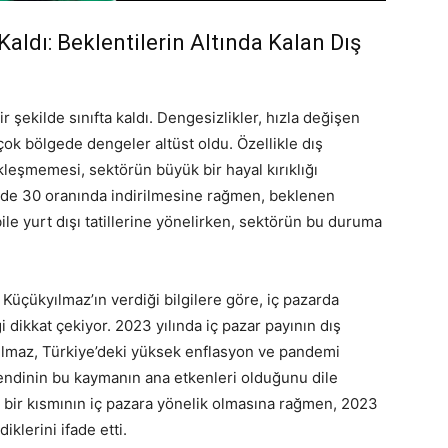
Kaldı: Beklentilerin Altında Kalan Dış
 şekilde sınıfta kaldı. Dengesizlikler, hızla değişen
irçok bölgede dengeler altüst oldu. Özellikle dış
kleşmemesi, sektörün büyük bir hayal kırıklığı
üzde 30 oranında indirilmesine rağmen, beklenen
bile yurt dışı tatillerine yönelirken, sektörün bu duruma
üçükyılmaz’ın verdiği bilgilere göre, iç pazarda
 dikkat çekiyor. 2023 yılında iç pazar payının dış
ılmaz, Türkiye’deki yüksek enflasyon ve pandemi
endinin bu kaymanın ana etkenleri olduğunu dile
 bir kısmının iç pazara yönelik olmasına rağmen, 2023
iklerini ifade etti.