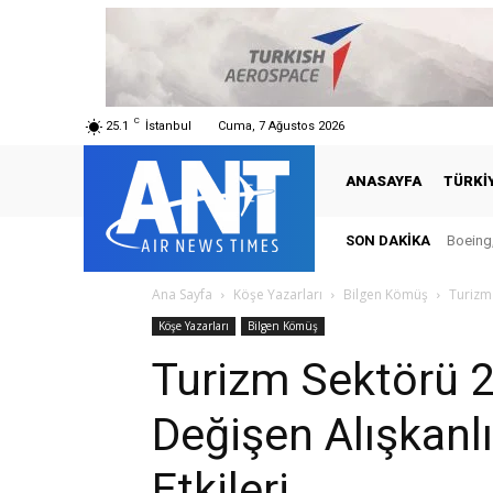
C
25.1
İstanbul
Cuma, 7 Ağustos 2026
ANASAYFA
TÜRKI
SON DAKIKA
Boeing,
Ana Sayfa
Köşe Yazarları
Bilgen Kömüş
Turizm 
Köşe Yazarları
Bilgen Kömüş
Turizm Sektörü 20
Değişen Alışkanlı
Etkileri