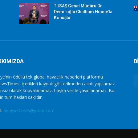
TUSAŞ Genel Müdürü Dr.
Demiroğlu Chatham House’ta
Konuştu
KKIMIZDA
B
ye'nin ödüllü tek global havacılık haberleri platformu
ewsTimes, içerikleri kaynak gösterilmeden alıntı yapılamaz
zinsiz olarak kopyalanamaz, başka yerde yayınlanamaz. Bu
in tüm hakları saklıdır.
l:
airnewstimes@gmail.com