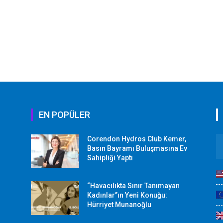
EN POPÜLER
Corendon Hydros Club Kemer,
r
Basın Bayramı Buluşmasına Ev
Sahipliği Yaptı
“Havacılıkta Sınır Tanımayan
Kadınlar”ın Yeni Konuğu:
Hürriyet Munanoğlu