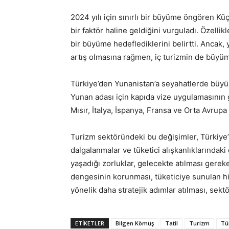
2024 yılı için sınırlı bir büyüme öngören Küç
bir faktör haline geldiğini vurguladı. Özelli
bir büyüme hedeflediklerini belirtti. Ancak, 
artış olmasına rağmen, iç turizmin de büyü
Türkiye’den Yunanistan’a seyahatlerde büyük 
Yunan adası için kapıda vize uygulamasının ge
Mısır, İtalya, İspanya, Fransa ve Orta Avrupa
Turizm sektöründeki bu değişimler, Türkiye
dalgalanmalar ve tüketici alışkanlıklarındaki
yaşadığı zorluklar, gelecekte atılması gereken
dengesinin korunması, tüketiciye sunulan hizm
yönelik daha stratejik adımlar atılması, sek
ETIKETLER
Bilgen Kömüş
Tatil
Turizm
Tü