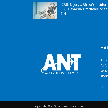
ICAO: Nijerya, Afrika’nın Lider
Sivil Havacılık Otoritelerinden
Biri
HA
Türki
AirN
ve i
siten
emai
Copyright © 2008 airnewstimes.com