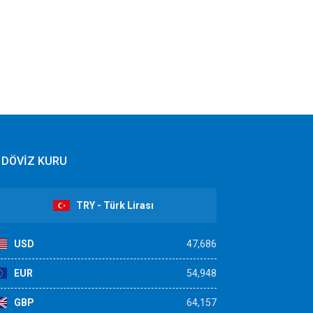
DÖVİZ KURU
TRY - Türk Lirası
USD
47,686
EUR
54,948
GBP
64,157