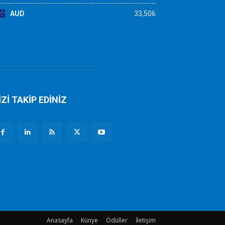
AUD
33,506
İZİ TAKİP EDİNİZ
Anasayfa
Künye
Ödüller
İletişim