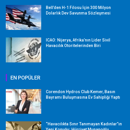
Bell’den H-1 Filosu İçin 300 Milyon
Dolarlık Dev Savunma Sözleşmesi
ICAO: Nijerya, Afrika’nın Lider Sivil
Havacılık Otoritelerinden Biri
EN POPÜLER
Corendon Hydros Club Kemer, Basın
Bayramı Buluşmasına Ev Sahipliği Yaptı
“Havacılıkta Sınır Tanımayan Kadınlar”ın
Yeni Konuğu: Hürriyet Munanoğlu