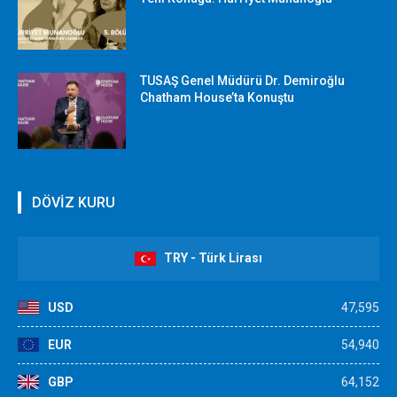
TUSAŞ Genel Müdürü Dr. Demiroğlu
Chatham House’ta Konuştu
DÖVİZ KURU
TRY - Türk Lirası
USD
47,595
EUR
54,940
GBP
64,152