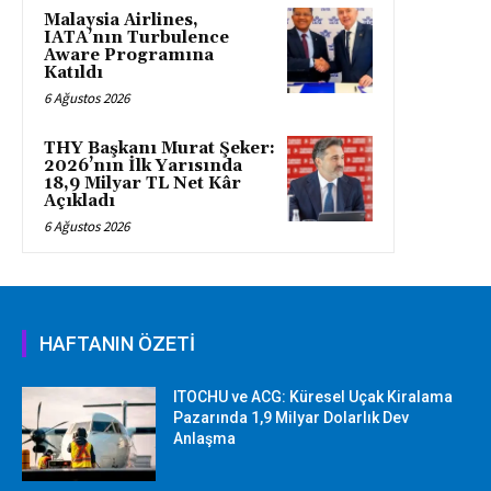
Malaysia Airlines,
IATA’nın Turbulence
Aware Programına
Katıldı
6 Ağustos 2026
THY Başkanı Murat Şeker:
2026’nın İlk Yarısında
18,9 Milyar TL Net Kâr
Açıkladı
6 Ağustos 2026
HAFTANIN ÖZETİ
ITOCHU ve ACG: Küresel Uçak Kiralama
Pazarında 1,9 Milyar Dolarlık Dev
Anlaşma