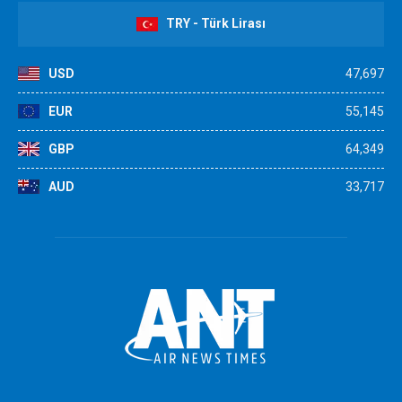
TRY - Türk Lirası
USD
47,697
EUR
55,145
GBP
64,349
AUD
33,717