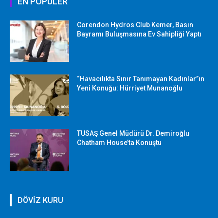
EN POPÜLER
Corendon Hydros Club Kemer, Basın
Bayramı Buluşmasına Ev Sahipliği Yaptı
“Havacılıkta Sınır Tanımayan Kadınlar”ın
Yeni Konuğu: Hürriyet Munanoğlu
TUSAŞ Genel Müdürü Dr. Demiroğlu
Chatham House’ta Konuştu
DÖVİZ KURU