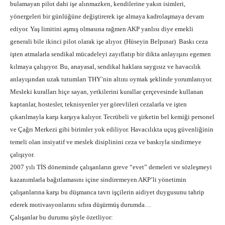
bulamayan pilot dahi işe alınmazken, kendilerine yakın isimleri,
yönergeleri bir günlüğüne değiştirerek işe almaya kadrolaşmaya devam
ediyor. Yaş limitini aşmış olmasına rağmen AKP yanlısı diye emekli
generali bile ikinci pilot olarak işe alıyor. (Hüseyin Belpınar)
Baskı ceza
işten atmalarla sendikal mücadeleyi zayıflatıp bir dikta anlayışını egemen
kılmaya çalışıyor. Bu, anayasal, sendikal haklara saygısız ve havacılık
anlayışından uzak tutumları THY’nin altını oymak şeklinde yorumlanıyor.
Mesleki kuralları hiçe sayan, yetkilerini kurallar çerçevesinde kullanan
kaptanlar, hostesler, teknisyenler yer görevlileri cezalarla ve işten
çıkarılmayla karşı karşıya kalıyor. Tecrübeli ve şirketin bel kemiği personel
ve Çağrı Merkezi gibi birimler yok ediliyor. Havacılıkta uçuş güvenliğinin
temeli olan insiyatif ve meslek disiplinini ceza ve baskıyla sindirmeye
çalışıyor.
2007 yılı TİS döneminde çalışanların greve “evet” demeleri ve sözleşmeyi
kazanımlarla bağıtlamasını içine sindiremeyen AKP’li yönetimin
çalışanlarına karşı bu düşmanca tavrı işçilerin aidiyet duygusunu tahrip
ederek motivasyonlarını sıfıra düşürmüş durumda…
Çalışanlar bu durumu şöyle özetliyor: