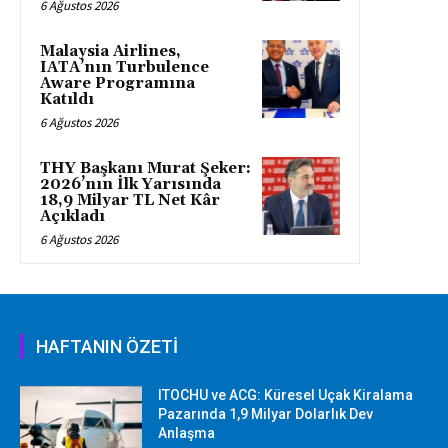
6 Ağustos 2026
Malaysia Airlines,
IATA’nın Turbulence
Aware Programına
Katıldı
6 Ağustos 2026
THY Başkanı Murat Şeker:
2026’nın İlk Yarısında
18,9 Milyar TL Net Kâr
Açıkladı
6 Ağustos 2026
HAFTANIN ÖZETİ
ITOCHU ve ACG: Küresel Uçak Kiralama
Pazarında 1,9 Milyar Dolarlık Dev
Anlaşma