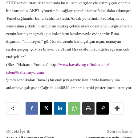
“THY, temeli Atatürk zamanında bu ulusun vergileriyle atılmış çok önemli
bir kurumdur. AKP’li yönetim bu sağlam temel üzerine 5 kat daha çıkmıştır.
Temel sağlamdır, bunu kaldırmaktadır. Ancak yönetimin kadrolaşma ve
yandaşlara şirketin birimlerini peşkeş çekme olarak özetlenen uygulamaları
zemin katta yer açmak için kolonların kesilmesiyle eşdeğerdir. Bina
dışarıdan “muhteşem” görülse de, zemin katta çalışan uçan, uçmayan
işçiler gerçeği çok iyi biliyor ve Ulusal Havayolumuzun geleceği için çok
endişeliler.”
(Bkz: “Haftanın Yorumu”
http
://www.havais.org.tr/index.php?
islem=haftaninyorumu
Şimdi sendikaları Hava-İş bu endişeyi gazete ilanlarıyla kamuoyuna
anlatmaya çalışıyor. Çağrıda 4440849 aranarak tepki gösterilmesi isteniyor
Önceki İçerik
Sonraki İçerik