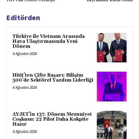
THY Call Center Özelleşti
Bayramınız Kutlu Olsun
Editörden
Türkiye ile Vietnam Arasında
Hava Ulaştırmasında Yeni
Dönem
6 Ağustos 2026
Hitit’ten Çifte Başarı: Bilişim
500’de Sektörel Yazılım Liderliği
6 Ağustos 2026
AYJET’in 137. Dönem Mezuniyet
Coşkusu: 22 Pilot Daha Kokpite
Hazır
6 Ağustos 2026