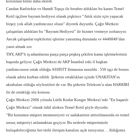
kolonlara birini daha ekledi.
Candan Karlıtekin ve Hamdi Topçu ile beraber aldıkları bu kararı Temel
Kotil işçilere bayram hediyesi olarak pişkince “Artık sizin için yapacak
birşey yok allah yardımcınız olsun” diyerek duyurdu. Çağrı Merkezi
çalışanları aldıkları bu “Bayram Hediyesi” ile hizmet vermeye zorlanıyor.
Ancak çalışanlar tepkilerini işlerine yansıtmış durumda ve 4440849’dan
yanıt almak zor.
THY, AKP’li iş adamlarına parça parça peşkeş çekilen kamu işletmelerinin
başında geliyor. Çağrı Merkezi de AKP İstanbul eski il başkan
yardımcısının ortak olduğu ASSİSTT firmasına sunuldu . 550 işçi de bonus
olarak adeta kurban edildi. Şirketin ortaklıkları içinde UNAKITAN’ın
akrabaları olduğu söylentileri de var. Bu şirketin Telekom’u alan HARRİRİ
ile de ortaklığı söz konusu
Çağrı Merkezi 2006 yılında Lütfü Kırdar Kongre Merkezi’nde “En başarılı
Çağrı Merkezi” olarak ödül alırken Temel Kotil şöyle diyordu:
“Bir kurumun müşteri memnuniyeti ve sadakatinin arttırılmasında en temel
unsur, müşteriyi anlamaktan geçiyor. Bu nedenle müşterimizle
buluşabileceğimiz her türlü iletişim kanalını açık tutuyoruz… Aldığımız