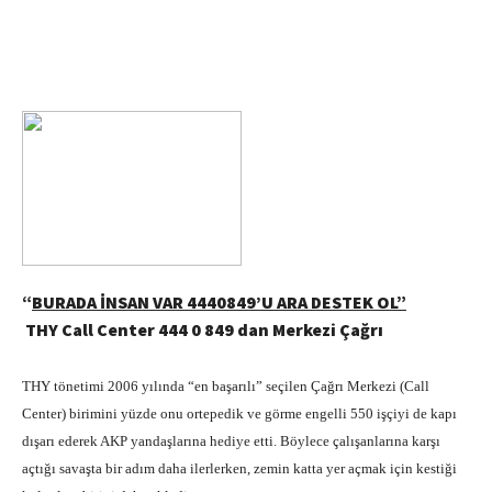
“
BURADA İNSAN VAR 4440849’U ARA DESTEK OL”
THY Call Center 444 0 849 dan Merkezi Çağrı
THY tönetimi 2006 yılında “en başarılı” seçilen Çağrı Merkezi (Call
Center) birimini yüzde onu ortepedik ve görme engelli 550 işçiyi de kapı
dışarı ederek AKP yandaşlarına hediye etti. Böylece çalışanlarına karşı
açtığı savaşta bir adım daha ilerlerken, zemin katta yer açmak için kestiği