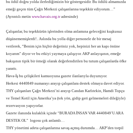
bu ödül doğru yolda ilerlediğimizin bir göstergesidir. Bu ödülü almamızda
emeği geçen tüm Çağrı Merkezi çalışanlarına teşekkür ediyorum…”
(Ayrıntılı metin
www.havais.org.tr
adresinde)
Çalışanlar, bu teşekkürün işlerinden olma anlamına geleceğini kuşkusuz
düşünememişlerdi!.. Aslında bu yolla diğer personele de bir mesaj
verilerek, “Benim için hiçbir değeriniz yok, hepinizi her an kapı önüne
koyarım” diyor ve bu etkiyi yaymaya çalışıyor. AKP anlayışının, emeğe
bakışının tipik bir örneği olarak değerlendirilen bu tutum çalışanlarda öfke
yarattı.
Hava-İş bu çelişkileri kamuoyuna gazete ilanlarıyla duyuruyor.
Herkesi 4440849 numarayı arayıp çalışanlara destek olmaya davet ediyor.
THY çalışanları Çağrı Merkezi’ni arayıp Candan Karlıtekin, Hamdi Topçu
ve Temel Kotil için Amerika’ya (tek yön, gidip geri gelmemeleri dileğiyle)
rezervasyon yapıyorlar.
Gazete ilanında kulaklık içinde “BURADA İNSAN VAR 4440849’U ARA
DESTEK OL”
logosu çok anlamlı…
THY yönetimi adeta çalışanlarına savaş açmış durumda… AKP’den torpil