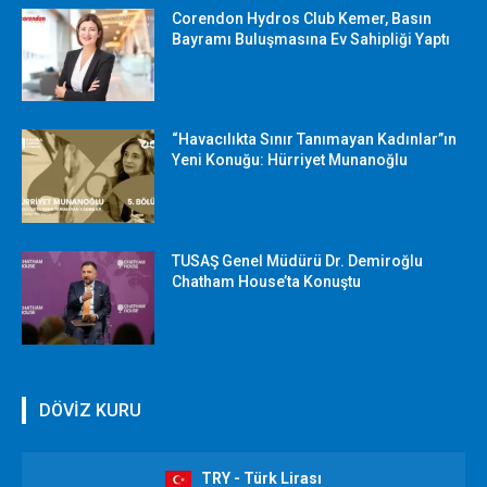
Corendon Hydros Club Kemer, Basın
Bayramı Buluşmasına Ev Sahipliği Yaptı
“Havacılıkta Sınır Tanımayan Kadınlar”ın
Yeni Konuğu: Hürriyet Munanoğlu
TUSAŞ Genel Müdürü Dr. Demiroğlu
Chatham House’ta Konuştu
DÖVİZ KURU
TRY - Türk Lirası