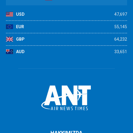
USD
47,697
EUR
55,145
GBP
64,232
AUD
33,651
HAKKIMIZDA