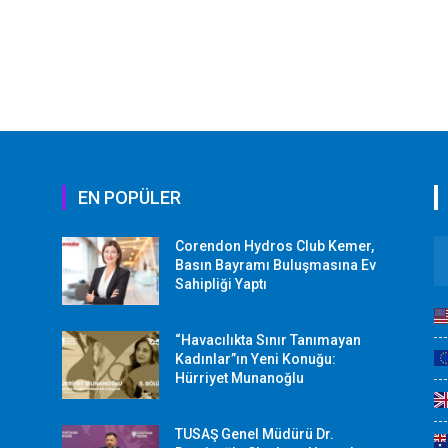
EN POPÜLER
Corendon Hydros Club Kemer,
r
Basın Bayramı Buluşmasına Ev
Sahipliği Yaptı
“Havacılıkta Sınır Tanımayan
Kadınlar”ın Yeni Konuğu:
Hürriyet Munanoğlu
TUSAŞ Genel Müdürü Dr.