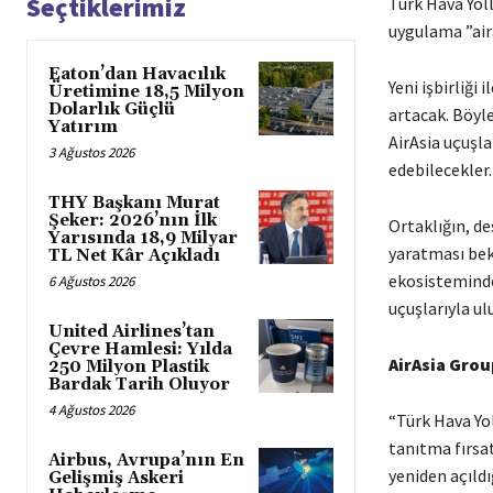
Seçtiklerimiz
Türk Hava Yol
uygulama ”aira
Eaton’dan Havacılık
Yeni işbirliği
Üretimine 18,5 Milyon
Dolarlık Güçlü
artacak. Böyle
Yatırım
AirAsia uçuşla
3 Ağustos 2026
edebilecekler.
THY Başkanı Murat
Şeker: 2026’nın İlk
Ortaklığın, de
Yarısında 18,9 Milyar
yaratması bekl
TL Net Kâr Açıkladı
ekosisteminde
6 Ağustos 2026
uçuşlarıyla ul
United Airlines’tan
Çevre Hamlesi: Yılda
AirAsia Grou
250 Milyon Plastik
Bardak Tarih Oluyor
4 Ağustos 2026
“Türk Hava Yol
tanıtma fırsa
Airbus, Avrupa’nın En
yeniden açıld
Gelişmiş Askeri