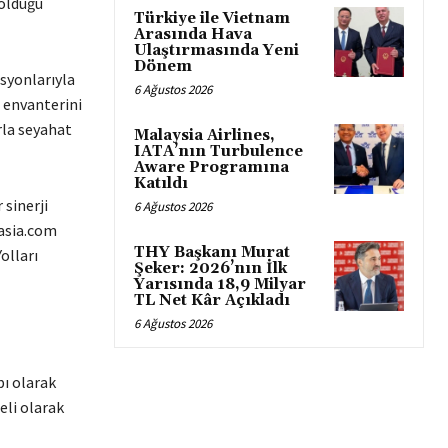
 olduğu
Türkiye ile Vietnam
Arasında Hava
Ulaştırmasında Yeni
Dönem
asyonlarıyla
6 Ağustos 2026
ş envanterini
rla seyahat
Malaysia Airlines,
IATA’nın Turbulence
Aware Programına
Katıldı
 sinerji
6 Ağustos 2026
rasia.com
THY Başkanı Murat
olları
Şeker: 2026’nın İlk
Yarısında 18,9 Milyar
TL Net Kâr Açıkladı
6 Ağustos 2026
pı olarak
eli olarak