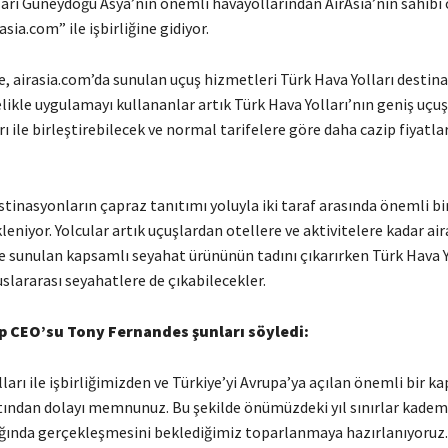
ları Güneydoğu Asya’nın önemli havayollarından AirAsia’nın sahibi
sia.com” ile işbirliğine gidiyor.
 ile, airasia.com’da sunulan uçuş hizmetleri Türk Hava Yolları destin
likle uygulamayı kullananlar artık Türk Hava Yolları’nın geniş uçu
rı ile birleştirebilecek ve normal tarifelere göre daha cazip fiyatla
stinasyonların çapraz tanıtımı yoluyla iki taraf arasında önemli bir
eniyor. Yolcular artık uçuşlardan otellere ve aktivitelere kadar ai
 sunulan kapsamlı seyahat ürününün tadını çıkarırken Türk Hava Y
uslararası seyahatlere de çıkabilecekler.
p CEO’su Tony Fernandes şunları söyledi:
ları ile işbirliğimizden ve Türkiye’yi Avrupa’ya açılan önemli bir ka
tından dolayı memnunuz. Bu şekilde önümüzdeki yıl sınırlar kadem
ığında gerçekleşmesini beklediğimiz toparlanmaya hazırlanıyoruz.