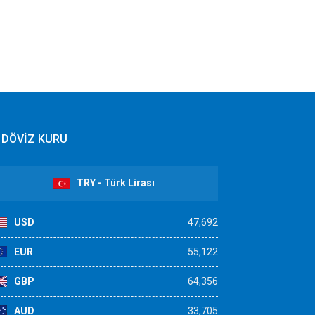
DÖVİZ KURU
TRY - Türk Lirası
USD
47,692
EUR
55,122
GBP
64,356
AUD
33,705