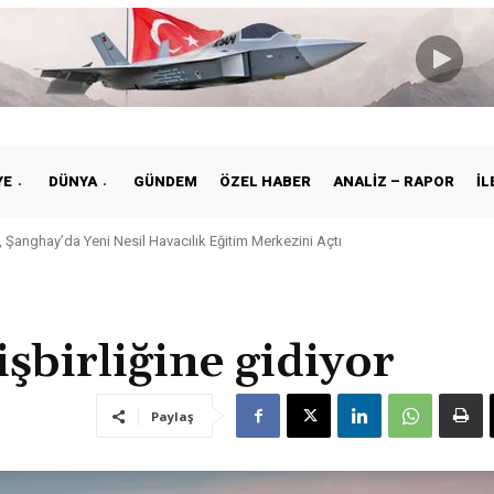
YE
DÜNYA
GÜNDEM
ÖZEL HABER
ANALIZ – RAPOR
İL
 Şanghay’da Yeni Nesil Havacılık Eğitim Merkezini Açtı
kiye ile Vietnam Arasında Hava Ulaştırmasında Yeni Dönem
işbirliğine gidiyor
Paylaş