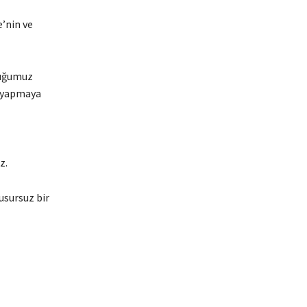
e’nin ve
duğumuz
i yapmaya
z.
usursuz bir