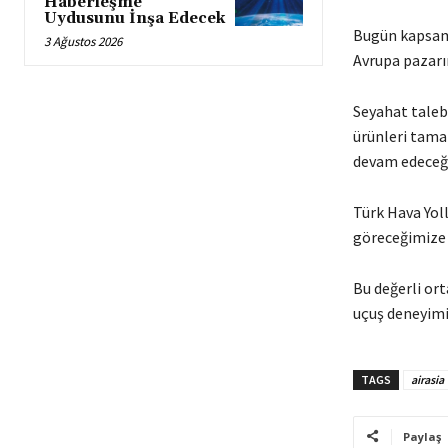
Haberleşme
Uydusunu İnşa Edecek
Bugün kapsamlı
3 Ağustos 2026
Avrupa pazarı
Seyahat taleb
ürünleri tamam
devam edeceği
Türk Hava Yoll
göreceğimize 
Bu değerli ort
uçuş deneyimi 
TAGS
airasia
Paylaş