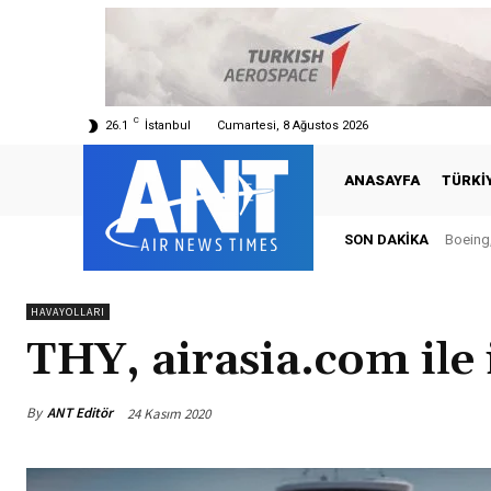
C
26.1
İstanbul
Cumartesi, 8 Ağustos 2026
ANASAYFA
TÜRKI
SON DAKIKA
Boeing,
Tür
HAVAYOLLARI
THY, airasia.com ile 
By
ANT Editör
24 Kasım 2020