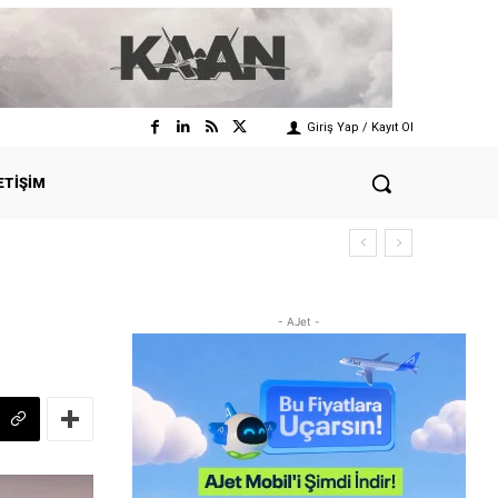
Giriş Yap / Kayıt Ol
ETIŞIM
- AJet -