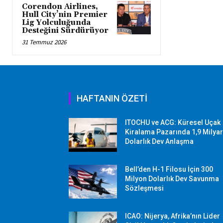
Corendon Airlines,
Hull City’nin Premier
Lig Yolculuğunda
Desteğini Sürdürüyor
31 Temmuz 2026
HAFTANIN ÖZETİ
ITOCHU ve ACG: Küresel Uçak
Kiralama Pazarında 1,9 Milya
Dolarlık Dev Anlaşma
Bell’den H-1 Filosu İçin 300
Milyon Dolarlık Dev Savunma
Sözleşmesi
ICAO: Nijerya, Afrika’nın Lider