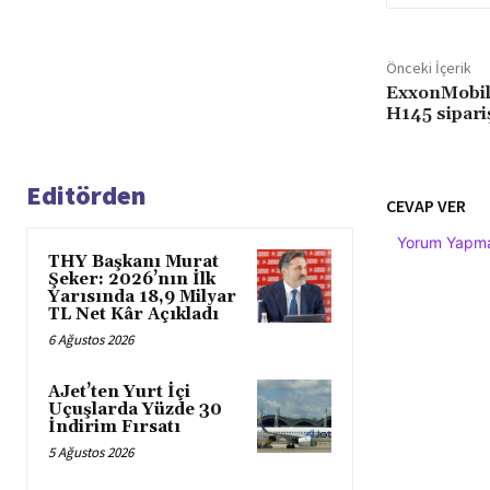
Önceki İçerik
ExxonMobil,
H145 sipariş
Editörden
CEVAP VER
Yorum Yapmak
THY Başkanı Murat
Şeker: 2026’nın İlk
Yarısında 18,9 Milyar
TL Net Kâr Açıkladı
6 Ağustos 2026
AJet’ten Yurt İçi
Uçuşlarda Yüzde 30
İndirim Fırsatı
5 Ağustos 2026