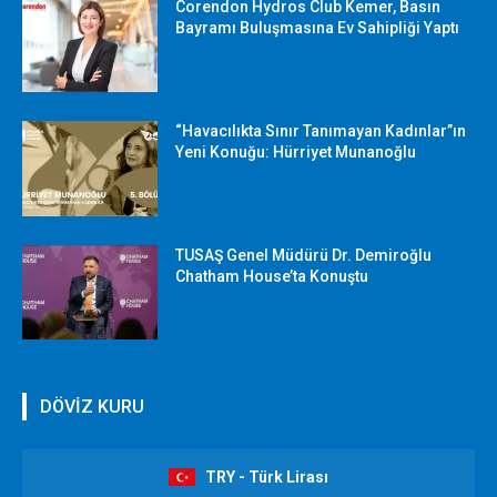
Corendon Hydros Club Kemer, Basın
Bayramı Buluşmasına Ev Sahipliği Yaptı
“Havacılıkta Sınır Tanımayan Kadınlar”ın
Yeni Konuğu: Hürriyet Munanoğlu
TUSAŞ Genel Müdürü Dr. Demiroğlu
Chatham House’ta Konuştu
DÖVİZ KURU
TRY - Türk Lirası