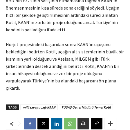
ABD’nin F22’sinin satışının olmamasına rağmen KAAN’ın
önemsenmesinin kısa sürede sona erdiğini söyledi. Uçağın
hızlı bir şekilde geliştirilmesinin ardındaki süreci anlatan
Kotil, KAAN’ın zorlu bir proje olduğunu ancak Türkiye’nin
kendini ispatladığını ifade etti.
Hürjet projesindeki başarıdan sonra KAAN’ın uçuşunu
beklediğini belirten Kotil, uçağın alt sistemlerinin büyük bir
kısmının yerli olduğunu ve Aselsan, MİLGEM gibi Türk
şirketlerinden destek alındığını belirtti. Kotil, KAAN’ın bir
insan hikayesi olduğunu ve zor bir proje olduğunu
vurgulayarak Türkiye’nin bu alandaki başarısını ön plana
çıkardı.
TAGS
milli savaş uçağı KAAN
TUSAŞ Genel Müdürü Temel Kotil