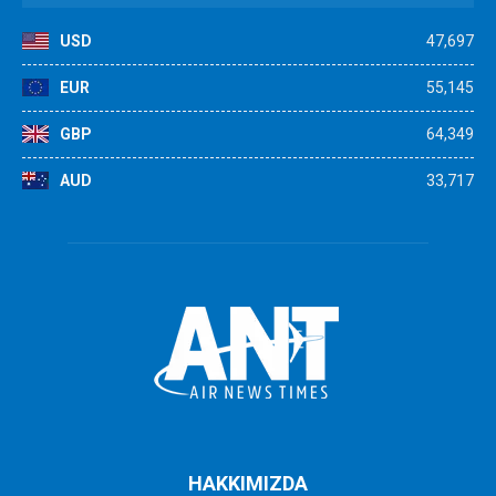
USD
47,697
EUR
55,145
GBP
64,349
AUD
33,717
HAKKIMIZDA