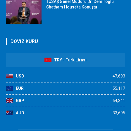
TUSAŞ Genel Müdürü Dr. Demiroğlu
Chatham House’ta Konuştu
DÖVİZ KURU
TRY - Türk Lirası
USD
47,693
EUR
55,117
GBP
64,341
AUD
33,695