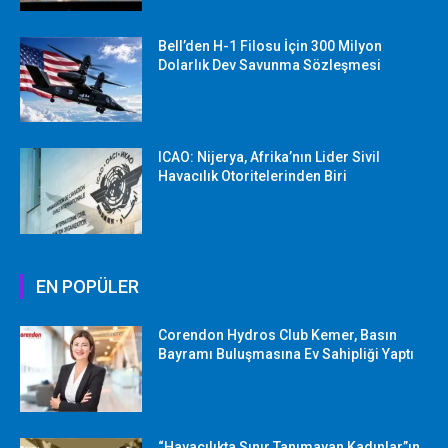
Bell’den H-1 Filosu İçin 300 Milyon
Dolarlık Dev Savunma Sözleşmesi
ICAO: Nijerya, Afrika’nın Lider Sivil
Havacılık Otoritelerinden Biri
EN POPÜLER
Corendon Hydros Club Kemer, Basın
Bayramı Buluşmasına Ev Sahipliği Yaptı
“Havacılıkta Sınır Tanımayan Kadınlar”ın