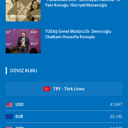
Yeni Konuğu: Hürriyet Munanoğlu
TUSAŞ Genel Müdürü Dr. Demiroğlu
Chatham House’ta Konuştu
DÖVİZ KURU
TRY - Türk Lirası
USD
47,697
EUR
55,145