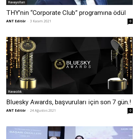
Havayolları
THY’nin “Corporate Club” programına ödül
ANT Editör
-
3 Kasım 2021
0
Havacılık
Bluesky Awards, başvuruları için son 7 gün.!
ANT Editör
-
24 Ağustos 2021
0