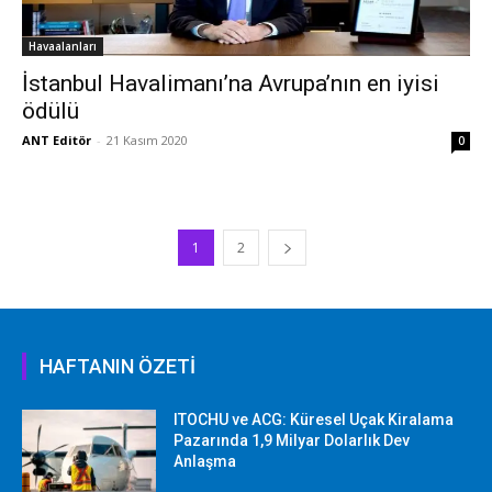
Havaalanları
İstanbul Havalimanı’na Avrupa’nın en iyisi
ödülü
ANT Editör
-
21 Kasım 2020
0
1
2
HAFTANIN ÖZETİ
ITOCHU ve ACG: Küresel Uçak Kiralama
Pazarında 1,9 Milyar Dolarlık Dev
Anlaşma