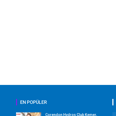
EN POPÜLER
Corendon Hydros Club Kemer,