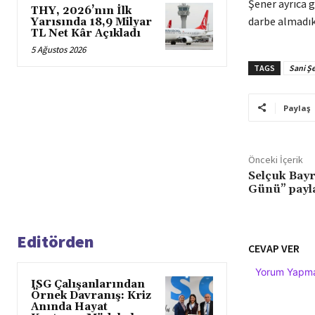
Şener ayrıca g
THY, 2026’nın İlk
darbe almadıkl
Yarısında 18,9 Milyar
TL Net Kâr Açıkladı
5 Ağustos 2026
TAGS
Sani Ş
Paylaş
Önceki İçerik
Selçuk Bayr
Günü” payl
Editörden
CEVAP VER
Yorum Yapmak
ISG Çalışanlarından
Örnek Davranış: Kriz
Anında Hayat