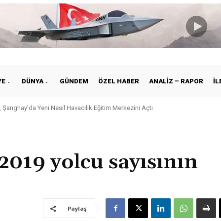
YE
DÜNYA
GÜNDEM
ÖZEL HABER
ANALIZ – RAPOR
İL
 Şanghay’da Yeni Nesil Havacılık Eğitim Merkezini Açtı
019 yolcu sayısının
Paylaş