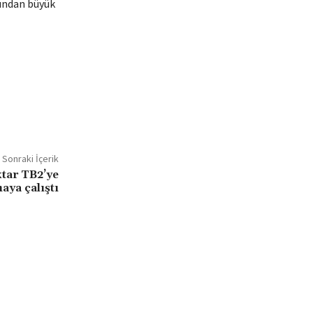
şından büyük
Sonraki İçerik
tar TB2’ye
aya çalıştı