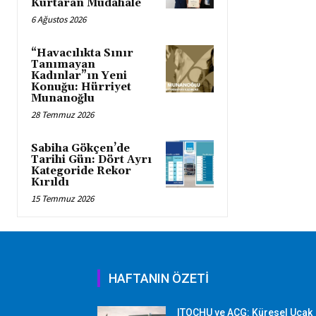
Kurtaran Müdahale
6 Ağustos 2026
“Havacılıkta Sınır
Tanımayan
Kadınlar”ın Yeni
Konuğu: Hürriyet
Munanoğlu
28 Temmuz 2026
Sabiha Gökçen’de
Tarihi Gün: Dört Ayrı
Kategoride Rekor
Kırıldı
15 Temmuz 2026
HAFTANIN ÖZETİ
ITOCHU ve ACG: Küresel Uçak