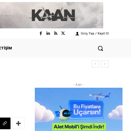
Giriş Yap / Kayıt Ol
ETIŞIM
- AJet -