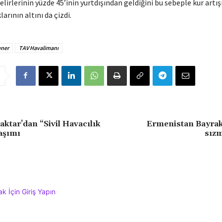
elirlerinin yüzde 45’inin yurtdışından geldiğini bu sebeple kur artı
arının altını da çizdi.
ener
TAV Havalimanı
aktar’dan “Sivil Havacılık
Ermenistan Bayrak
aşımı
sızm
 İçin Giriş Yapın