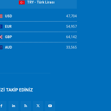
TRY - Türk Lirası
USD
47,704
EUR
54,957
GBP
64,142
AUD
33,565
İZİ TAKİP EDİNİZ