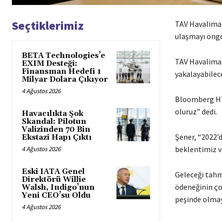
Seçtiklerimiz
TAV Havalimanı
ulaşmayı öngö
BETA Technologies’e
TAV Havalimanl
EXIM Desteği:
Finansman Hedefi 1
yakalayabilece
Milyar Dolara Çıkıyor
4 Ağustos 2026
Bloomberg HT’
oluruz” dedi.
Havacılıkta Şok
Skandal: Pilotun
Valizinden 70 Bin
Şener, “2022’d
Ekstazi Hapı Çıktı
beklentimiz v
4 Ağustos 2026
Eski IATA Genel
Geleceği tahm
Direktörü Willie
ödeneğinin ço
Walsh, Indigo’nun
Yeni CEO’su Oldu
peşinde olmay
4 Ağustos 2026