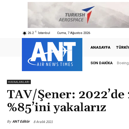
C
26.2
İstanbul
Cuma, 7 Ağustos 2026
ANASAYFA
TÜRKI
SON DAKIKA
Boeing,
HAVAALANLARI
TAV/Şener: 2022’de 2
%85’ini yakalarız
By
ANT Editör
8 Aralık 2021