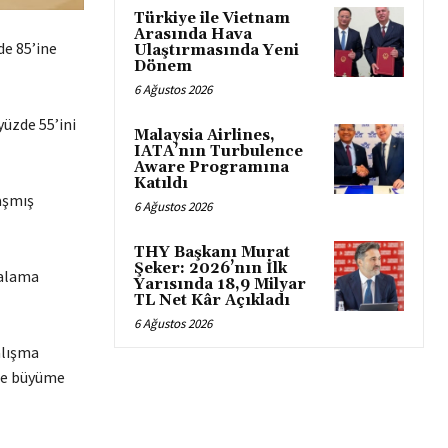
Türkiye ile Vietnam
Arasında Hava
de 85’ine
Ulaştırmasında Yeni
Dönem
6 Ağustos 2026
yüzde 55’ini
Malaysia Airlines,
IATA’nın Turbulence
Aware Programına
Katıldı
aşmış
6 Ağustos 2026
THY Başkanı Murat
Şeker: 2026’nın İlk
kalama
Yarısında 18,9 Milyar
TL Net Kâr Açıkladı
6 Ağustos 2026
alışma
nde büyüme