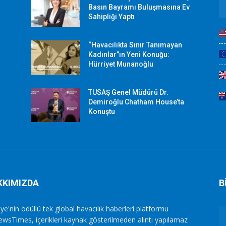
r
Basın Bayramı Buluşmasına Ev
Sahipliği Yaptı
“Havacılıkta Sınır Tanımayan
Kadınlar”ın Yeni Konuğu:
Hürriyet Munanoğlu
TUSAŞ Genel Müdürü Dr.
Demiroğlu Chatham House’ta
Konuştu
KKIMIZDA
B
ye'nin ödüllü tek global havacılık haberleri platformu
ewsTimes, içerikleri kaynak gösterilmeden alıntı yapılamaz