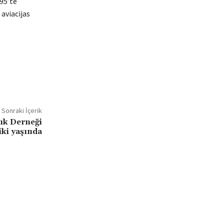
95’te
 aviacijas
Sonraki İçerik
lık Derneği
iki yaşında