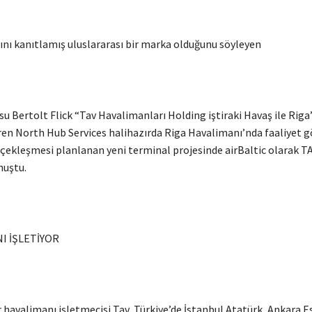
sını kanıtlamış uluslararası bir marka olduğunu söyleyen
su Bertolt Flick “Tav Havalimanları Holding iştiraki Havaş ile Riga’
ren North Hub Services halihazırda Riga Havalimanı’nda faaliyet g
çekleşmesi planlanan yeni terminal projesinde airBaltic olarak TAV
nuştu.
I İŞLETİYOR
r havalimanı işletmecisi Tav, Türkiye’de İstanbul Atatürk, Ankara 