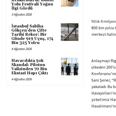
Renklendirdi: Kültür
Yolu Festivali Yoğun
İlgi Gördü
3 Ağustos 2026
Yıllık 4 milyo
İstanbul Sabiha
800 bin yolcu 
Gökçen’den Çifte
merkezi haline
Tarihi Rekor: Bir
Günde 919 Uçuş, 174
Bin 325 Yolcu
4 Ağustos 2026
Anlaşmayı Rig
Havacılıkta Şok
Skandal: Pilotun
ülkeden 200’ü 
Valizinden 70 Bin
Ekstazi Hapı Çıktı
Konferansı’nd
4 Ağustos 2026
Sani Şener, “R
yakaladı. Bu b
Havayolları’nı
şirketimiz Ha
Havalimanı’nın