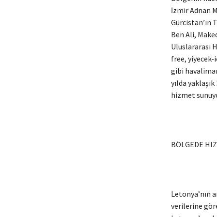
İzmir Adnan M
Gürcistan’ın 
Ben Ali, Make
Uluslararası H
free, yiyecek-
gibi havaliman
yılda yaklaşık
hizmet sunuyo
BÖLGEDE HIZ
Letonya’nın an
verilerine gör