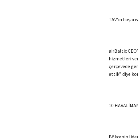
TAV’ın başarı
airBaltic CEO’
hizmetleri ve
çerçevede ger
ettik” diye ko
10 HAVALİMAN
Bölgenin lide