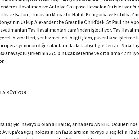
enderes Havalimanı ve Antalya Gazipaşa Havaalanı’nı işletiyor. Yur
Tiflis ve Batum, Tunus’un Monastir Habib Bourguiba ve Enfidha Zin
donya’nın Üsküp Alexander the Great ile Ohrid’deki St Paul the Apo
avalimanları Tav Havalimanları tarafından işletiliyor. Tav Havalim
içecek hizmetleri, yer hizmetleri, bilgi işlem, güvenlik ve işletme 
ı operasyonunun diğer alanlarında da faaliyet gösteriyor. Şirket iş
 300 havayolu şirketinin 375 bin uçak seferine ve ortalama 42 mily
r.
LA BÜYÜYOR
a taşıyıcı havayolu olan airBaltic, anna.aero ANNIES Ödülleri’nde 2
e Avrupa’da uçuş noktasını en fazla artıran havayolu seçildi. airBalt