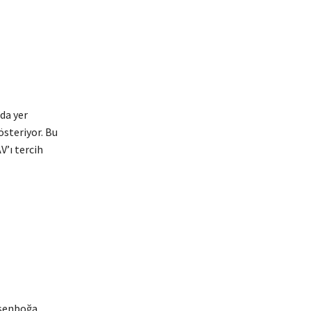
da yer
österiyor. Bu
’ı tercih
Esenboğa,