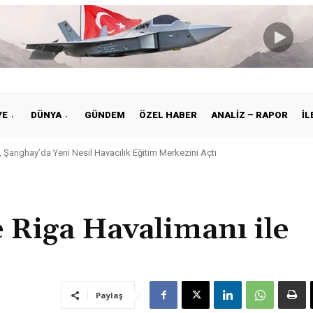
YE
DÜNYA
GÜNDEM
ÖZEL HABER
ANALIZ – RAPOR
İL
 Şanghay’da Yeni Nesil Havacılık Eğitim Merkezini Açtı
e Riga Havalimanı ile
Paylaş