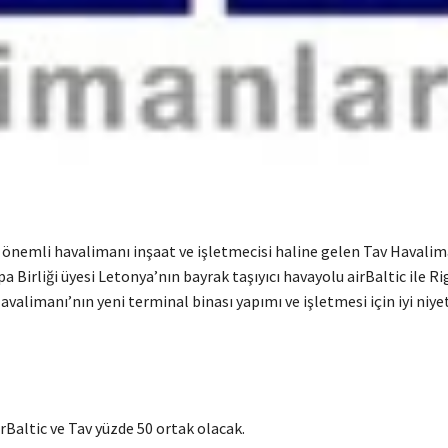
nemli havalimanı inşaat ve işletmecisi haline gelen Tav Havalim
a Birliği üyesi Letonya’nın bayrak taşıyıcı havayolu airBaltic ile Ri
avalimanı’nın yeni terminal binası yapımı ve işletmesi için iyi niy
rBaltic ve Tav yüzde 50 ortak olacak.