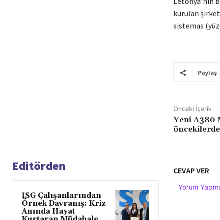
Letonya’nın b
kurulan şirket
sistemas (yüzd
Paylaş
Önceki İçerik
Yeni A380 M
öncekilerde
Editörden
CEVAP VER
Yorum Yapmak
ISG Çalışanlarından
Örnek Davranış: Kriz
Anında Hayat
Kurtaran Müdahale