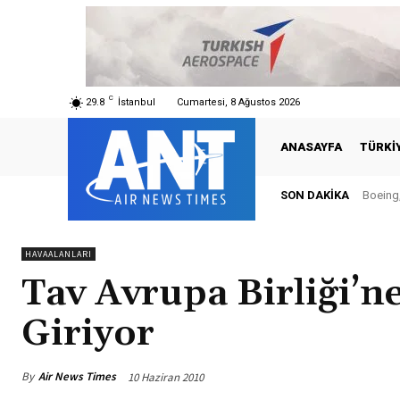
C
29.8
İstanbul
Cumartesi, 8 Ağustos 2026
ANASAYFA
TÜRKI
SON DAKIKA
Boeing,
HAVAALANLARI
Tav Avrupa Birliği’n
Giriyor
By
Air News Times
10 Haziran 2010