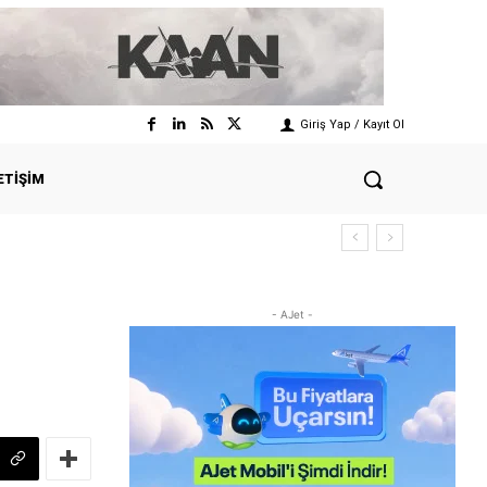
Giriş Yap / Kayıt Ol
ETIŞIM
- AJet -