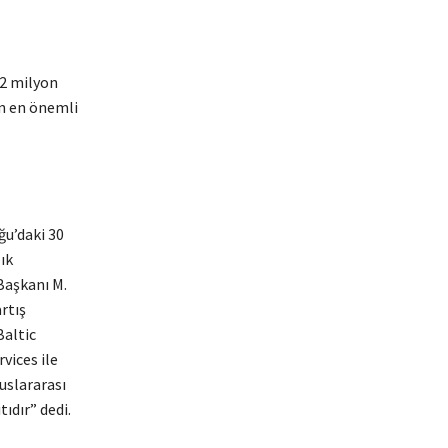
 2 milyon
in en önemli
ğu’daki 30
ık
Başkanı M.
artış
Baltic
vices ile
uslararası
ıdır” dedi.