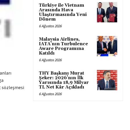
Türkiye ile Vietnam
Arasında Hava
Ulaştırmasında Yeni
Dönem
6 Ağustos 2026
Malaysia Airlines,
IATA’nın Turbulence
Aware Programına
Katıldı
6 Ağustos 2026
anları
THY Başkanı Murat
Şeker: 2026’nın İlk
ga
Yarısında 18,9 Milyar
TL Net Kâr Açıkladı
et sözleşmesi
6 Ağustos 2026