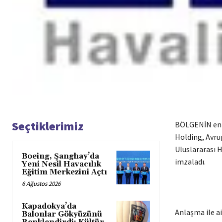
Seçtiklerimiz
BÖLGENİN en ö
Holding, Avrup
Uluslararası H
Boeing, Şanghay’da
imzaladı.
Yeni Nesil Havacılık
Eğitim Merkezini Açtı
6 Ağustos 2026
Kapadokya’da
Anlaşma ile ai
Balonlar Gökyüzünü