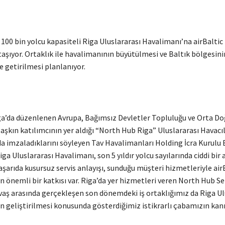
n 100 bin yolcu kapasiteli Riga Uluslararası Havalimanı’na airBaltic
taşıyor. Ortaklık ile havalimanının büyütülmesi ve Baltık bölgesin
 getirilmesi planlanıyor.
a’da düzenlenen Avrupa, Bağımsız Devletler Topluluğu ve Orta Do
aşkın katılımcının yer aldığı “North Hub Riga” Uluslararası Havacıl
a imzaladıklarını söyleyen Tav Havalimanları Holding İcra Kurulu 
iga Uluslararası Havalimanı, son 5 yıldır yolcu sayılarında ciddi bir 
aşarıda kusursuz servis anlayışı, sunduğu müşteri hizmetleriyle air
n önemli bir katkısı var. Riga’da yer hizmetleri veren North Hub Ser
vaş arasında gerçekleşen son dönemdeki iş ortaklığımız da Riga Ul
 geliştirilmesi konusunda gösterdiğimiz istikrarlı çabamızın kanıt