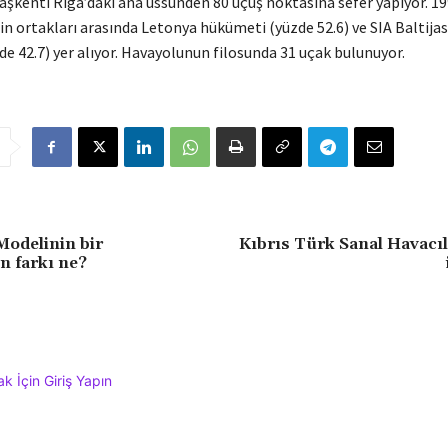
aşkenti Riga’daki ana üssünden 80 uçuş noktasına sefer yapıyor. 19
in ortakları arasında Letonya hükümeti (yüzde 52.6) ve SIA Baltijas
e 42.7) yer alıyor. Havayolunun filosunda 31 uçak bulunuyor.
odelinin bir
Kıbrıs Türk Sanal Havacı
n farkı ne?
 İçin Giriş Yapın