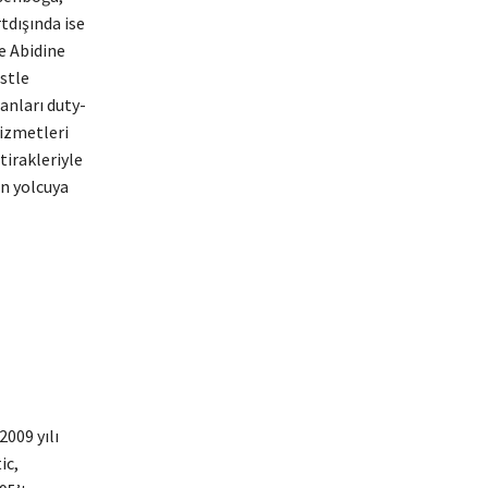
tdışında ise
e Abidine
stle
anları duty-
hizmetleri
tirakleriyle
on yolcuya
009 yılı
ic,