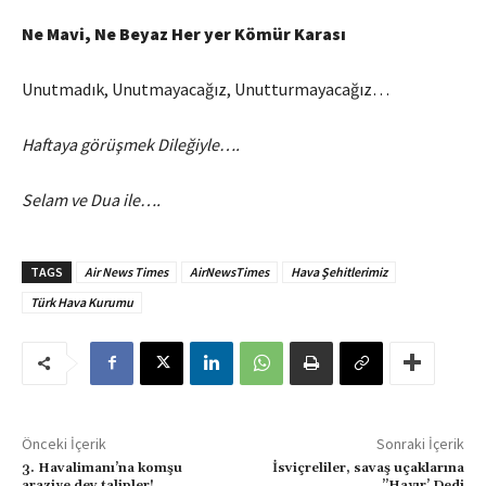
Ne Mavi, Ne Beyaz Her yer Kömür Karası
Unutmadık, Unutmayacağız, Unutturmayacağız…
Haftaya görüşmek Dileğiyle….
Selam ve Dua ile….
TAGS
Air News Times
AirNewsTimes
Hava Şehitlerimiz
Türk Hava Kurumu
Önceki İçerik
Sonraki İçerik
3. Havalimanı’na komşu
İsviçreliler, savaş uçaklarına
araziye dev talipler!
”Hayır’ Dedi