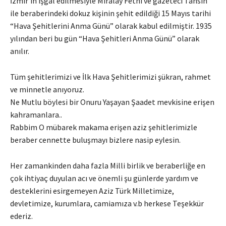
İzmir’in işgal edilmesiyle Miralay Fethi ve gazeteci Tahsin
ile beraberindeki dokuz kişinin şehit edildiği 15 Mayıs tarihi
“Hava Şehitlerini Anma Günü” olarak kabul edilmiştir. 1935
yılından beri bu gün “Hava Şehitleri Anma Günü” olarak
anılır.
Tüm şehitlerimizi ve İlk Hava Şehitlerimizi şükran, rahmet
ve minnetle anıyoruz.
Ne Mutlu böylesi bir Onuru Yaşayan Şaadet mevkisine erişen
kahramanlara..
Rabbim O mübarek makama erişen aziz şehitlerimizle
beraber cennette buluşmayı bizlere nasip eylesin.
Her zamankinden daha fazla Milli birlik ve beraberliğe en
çok ihtiyaç duyulan acı ve önemli şu günlerde yardım ve
desteklerini esirgemeyen Aziz Türk Milletimize,
devletimize, kurumlara, camiamıza v.b herkese Teşekkür
ederiz.