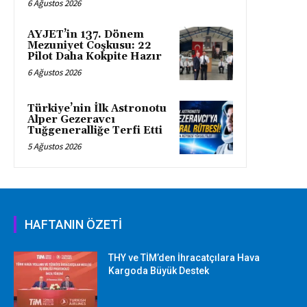
6 Ağustos 2026
AYJET’in 137. Dönem
Mezuniyet Coşkusu: 22
Pilot Daha Kokpite Hazır
6 Ağustos 2026
Türkiye’nin İlk Astronotu
Alper Gezeravcı
Tuğgeneralliğe Terfi Etti
5 Ağustos 2026
HAFTANIN ÖZETİ
THY ve TİM’den İhracatçılara Hava
Kargoda Büyük Destek