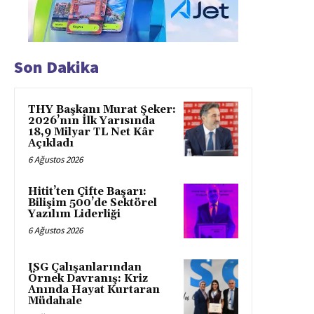
Son Dakika
THY Başkanı Murat Şeker:
2026’nın İlk Yarısında
18,9 Milyar TL Net Kâr
Açıkladı
6 Ağustos 2026
Hitit’ten Çifte Başarı:
Bilişim 500’de Sektörel
Yazılım Liderliği
6 Ağustos 2026
ISG Çalışanlarından
Örnek Davranış: Kriz
Anında Hayat Kurtaran
Müdahale