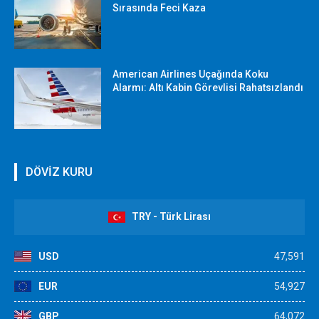
Sırasında Feci Kaza
American Airlines Uçağında Koku
Alarmı: Altı Kabin Görevlisi Rahatsızlandı
DÖVİZ KURU
TRY - Türk Lirası
USD
47,591
EUR
54,927
GBP
64,072