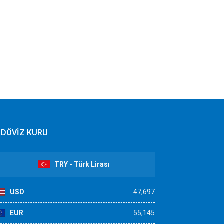
DÖVİZ KURU
TRY - Türk Lirası
USD
47,697
EUR
55,145