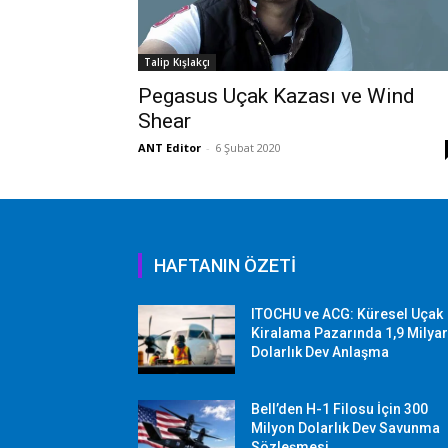
Talip Kışlakçı
Pegasus Uçak Kazası ve Wind
Shear
ANT Editor
-
6 Şubat 2020
HAFTANIN ÖZETİ
ITOCHU ve ACG: Küresel Uçak
Kiralama Pazarında 1,9 Milya
Dolarlık Dev Anlaşma
Bell’den H-1 Filosu İçin 300
Milyon Dolarlık Dev Savunma
Sözleşmesi