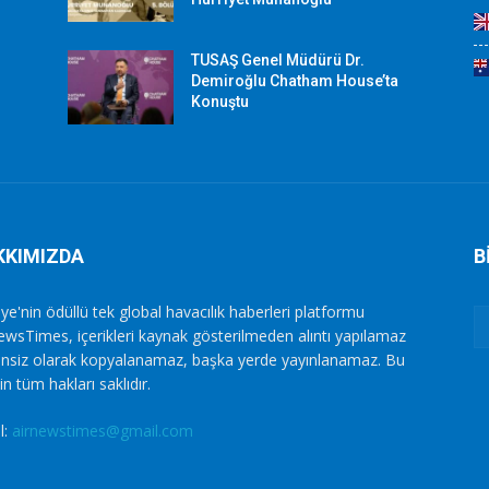
TUSAŞ Genel Müdürü Dr.
Demiroğlu Chatham House’ta
Konuştu
KKIMIZDA
B
ye'nin ödüllü tek global havacılık haberleri platformu
ewsTimes, içerikleri kaynak gösterilmeden alıntı yapılamaz
zinsiz olarak kopyalanamaz, başka yerde yayınlanamaz. Bu
in tüm hakları saklıdır.
l:
airnewstimes@gmail.com