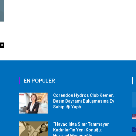
0
EN POPÜLER
Corendon Hydros Club Kemer,
r
Basın Bayramı Buluşmasına Ev
Sahipliği Yaptı
“Havacılıkta Sınır Tanımayan
Kadınlar”ın Yeni Konuğu:
Hürriyet Munanoğlu