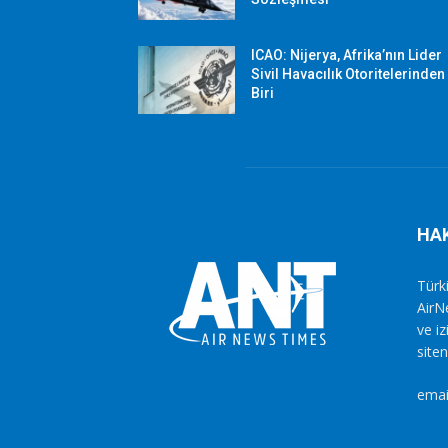
ICAO: Nijerya, Afrika’nın Lider
Sivil Havacılık Otoritelerinden
Biri
HA
Türki
AirN
ve i
siten
emai