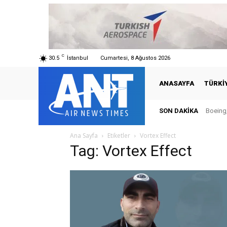
C
30.5
İstanbul
Cumartesi, 8 Ağustos 2026
ANASAYFA
TÜRKI
SON DAKIKA
Boeing,
Ana Sayfa
Etiketler
Vortex Effect
Tag: Vortex Effect