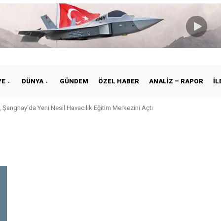
YE
DÜNYA
GÜNDEM
ÖZEL HABER
ANALIZ – RAPOR
İL
 Şanghay’da Yeni Nesil Havacılık Eğitim Merkezini Açtı