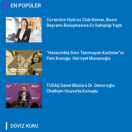
EN POPÜLER
Corendon Hydros Club Kemer, Basın
Bayramı Buluşmasına Ev Sahipliği Yaptı
“Havacılıkta Sınır Tanımayan Kadınlar”ın
Yeni Konuğu: Hürriyet Munanoğlu
TUSAŞ Genel Müdürü Dr. Demiroğlu
Chatham House’ta Konuştu
DÖVİZ KURU