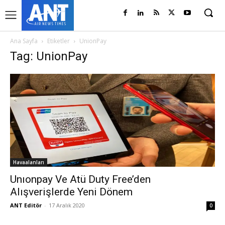
Ana Sayfa
Etiketler
UnionPay
Tag: UnionPay
Havaalanları
Unıonpay Ve Atü Duty Free’den
Alışverişlerde Yeni Dönem
ANT Editör
-
17 Aralık 2020
0