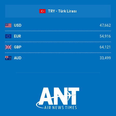
TRY - Türk Lirası
USD
47,662
EUR
54,916
GBP
64,121
AUD
33,499