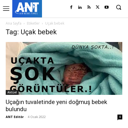
Ana Sayfa
Etiketler
Uçak bebek
Tag: Uçak bebek
Aktüel
Uçağın tuvaletinde yeni doğmuş bebek
bulundu
ANT Editör
-
4 Ocak 2022
0