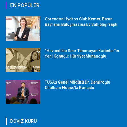
EN POPÜLER
Corendon Hydros Club Kemer, Basın
Bayramı Buluşmasına Ev Sahipliği Yaptı
“Havacılıkta Sınır Tanımayan Kadınlar”ın
Yeni Konuğu: Hürriyet Munanoğlu
TUSAŞ Genel Müdürü Dr. Demiroğlu
Chatham House’ta Konuştu
DÖVİZ KURU