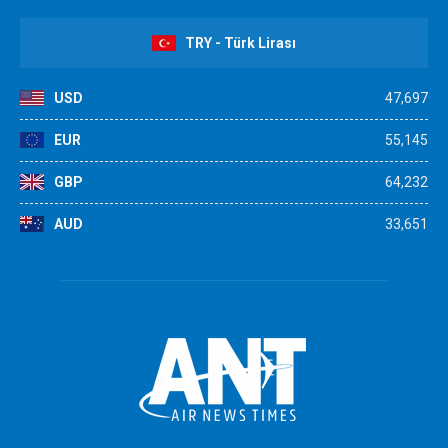
TRY - Türk Lirası
USD
47,697
EUR
55,145
GBP
64,232
AUD
33,651